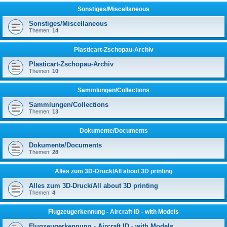
Sonstiges/Miscellaneous
Sonstiges/Miscellaneous
Themen:
14
Plasticart-Zschopau-Archiv
Plasticart-Zschopau-Archiv
Themen:
10
Sammlungen/Collections
Sammlungen/Collections
Themen:
13
Dokumente/Documents
Dokumente/Documents
Themen:
28
Alles zum 3D-Druck/All about 3D printing
Alles zum 3D-Druck/All about 3D printing
Themen:
4
Flugzeugerkennung - Aircraft ID - with Models
Flugzeugerkennung - Aircraft ID - with Models