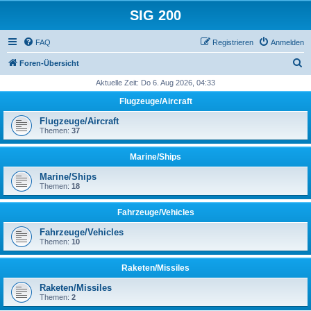
SIG 200
FAQ
Registrieren
Anmelden
S
Foren-Übersicht
u
Aktuelle Zeit: Do 6. Aug 2026, 04:33
c
Flugzeuge/Aircraft
h
Flugzeuge/Aircraft
e
Themen:
37
Marine/Ships
Marine/Ships
Themen:
18
Fahrzeuge/Vehicles
Fahrzeuge/Vehicles
Themen:
10
Raketen/Missiles
Raketen/Missiles
Themen:
2