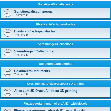
Sonstiges/Miscellaneous
Sonstiges/Miscellaneous
Themen:
14
Plasticart-Zschopau-Archiv
Plasticart-Zschopau-Archiv
Themen:
10
Sammlungen/Collections
Sammlungen/Collections
Themen:
13
Dokumente/Documents
Dokumente/Documents
Themen:
28
Alles zum 3D-Druck/All about 3D printing
Alles zum 3D-Druck/All about 3D printing
Themen:
4
Flugzeugerkennung - Aircraft ID - with Models
Flugzeugerkennung - Aircraft ID - with Models