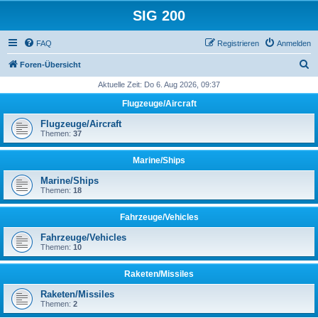
SIG 200
FAQ
Registrieren
Anmelden
S
Foren-Übersicht
u
Aktuelle Zeit: Do 6. Aug 2026, 09:37
c
Flugzeuge/Aircraft
h
Flugzeuge/Aircraft
e
Themen:
37
Marine/Ships
Marine/Ships
Themen:
18
Fahrzeuge/Vehicles
Fahrzeuge/Vehicles
Themen:
10
Raketen/Missiles
Raketen/Missiles
Themen:
2