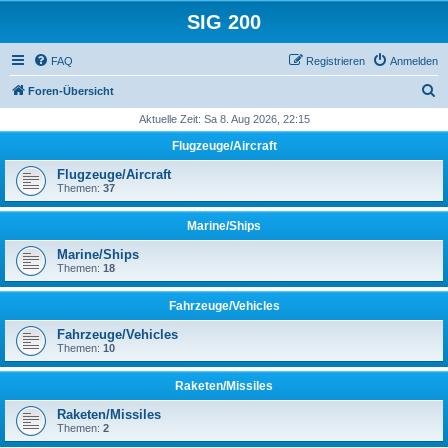
SIG 200
FAQ
Registrieren
Anmelden
S
Foren-Übersicht
u
Aktuelle Zeit: Sa 8. Aug 2026, 22:15
c
Flugzeuge/Aircraft
h
Flugzeuge/Aircraft
e
Themen:
37
Marine/Ships
Marine/Ships
Themen:
18
Fahrzeuge/Vehicles
Fahrzeuge/Vehicles
Themen:
10
Raketen/Missiles
Raketen/Missiles
Themen:
2