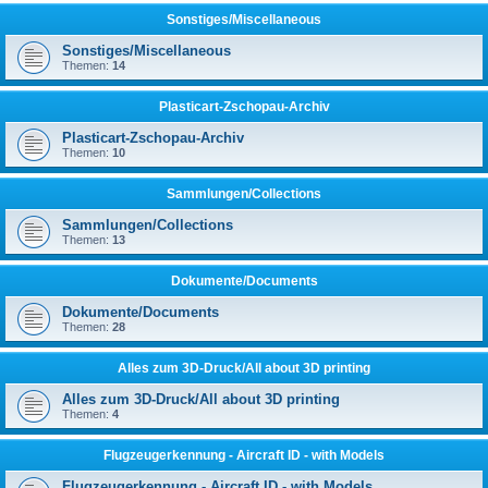
Sonstiges/Miscellaneous
Sonstiges/Miscellaneous
Themen:
14
Plasticart-Zschopau-Archiv
Plasticart-Zschopau-Archiv
Themen:
10
Sammlungen/Collections
Sammlungen/Collections
Themen:
13
Dokumente/Documents
Dokumente/Documents
Themen:
28
Alles zum 3D-Druck/All about 3D printing
Alles zum 3D-Druck/All about 3D printing
Themen:
4
Flugzeugerkennung - Aircraft ID - with Models
Flugzeugerkennung - Aircraft ID - with Models