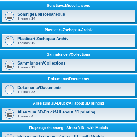
Sonstiges/Miscellaneous
Sonstiges/Miscellaneous
Themen:
14
Plasticart-Zschopau-Archiv
Plasticart-Zschopau-Archiv
Themen:
10
Sammlungen/Collections
Sammlungen/Collections
Themen:
13
Dokumente/Documents
Dokumente/Documents
Themen:
28
Alles zum 3D-Druck/All about 3D printing
Alles zum 3D-Druck/All about 3D printing
Themen:
4
Flugzeugerkennung - Aircraft ID - with Models
Flugzeugerkennung - Aircraft ID - with Models