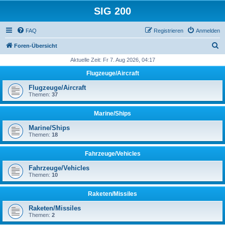
SIG 200
FAQ
Registrieren
Anmelden
S
Foren-Übersicht
u
Aktuelle Zeit: Fr 7. Aug 2026, 04:17
c
Flugzeuge/Aircraft
h
Flugzeuge/Aircraft
e
Themen:
37
Marine/Ships
Marine/Ships
Themen:
18
Fahrzeuge/Vehicles
Fahrzeuge/Vehicles
Themen:
10
Raketen/Missiles
Raketen/Missiles
Themen:
2