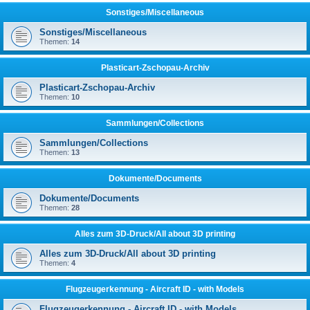
Sonstiges/Miscellaneous
Sonstiges/Miscellaneous
Themen:
14
Plasticart-Zschopau-Archiv
Plasticart-Zschopau-Archiv
Themen:
10
Sammlungen/Collections
Sammlungen/Collections
Themen:
13
Dokumente/Documents
Dokumente/Documents
Themen:
28
Alles zum 3D-Druck/All about 3D printing
Alles zum 3D-Druck/All about 3D printing
Themen:
4
Flugzeugerkennung - Aircraft ID - with Models
Flugzeugerkennung - Aircraft ID - with Models