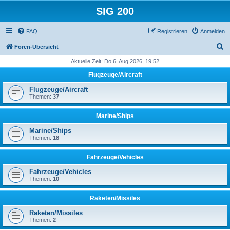
SIG 200
FAQ
Registrieren
Anmelden
S
Foren-Übersicht
u
Aktuelle Zeit: Do 6. Aug 2026, 19:52
c
Flugzeuge/Aircraft
h
Flugzeuge/Aircraft
e
Themen:
37
Marine/Ships
Marine/Ships
Themen:
18
Fahrzeuge/Vehicles
Fahrzeuge/Vehicles
Themen:
10
Raketen/Missiles
Raketen/Missiles
Themen:
2