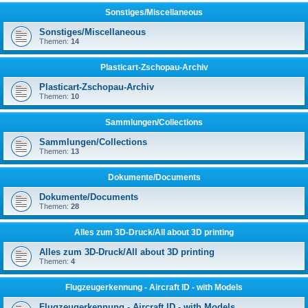
Sonstiges/Miscellaneous
Sonstiges/Miscellaneous
Themen:
14
Plasticart-Zschopau-Archiv
Plasticart-Zschopau-Archiv
Themen:
10
Sammlungen/Collections
Sammlungen/Collections
Themen:
13
Dokumente/Documents
Dokumente/Documents
Themen:
28
Alles zum 3D-Druck/All about 3D printing
Alles zum 3D-Druck/All about 3D printing
Themen:
4
Flugzeugerkennung - Aircraft ID - with Models
Flugzeugerkennung - Aircraft ID - with Models