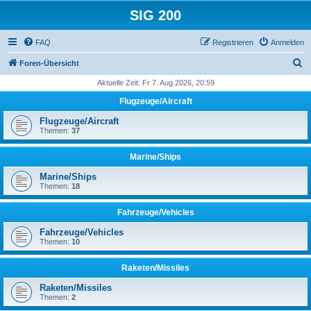
SIG 200
FAQ
Registrieren
Anmelden
S
Foren-Übersicht
u
Aktuelle Zeit: Fr 7. Aug 2026, 20:59
c
Flugzeuge/Aircraft
h
Flugzeuge/Aircraft
e
Themen:
37
Marine/Ships
Marine/Ships
Themen:
18
Fahrzeuge/Vehicles
Fahrzeuge/Vehicles
Themen:
10
Raketen/Missiles
Raketen/Missiles
Themen:
2