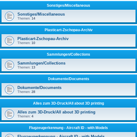
Sonstiges/Miscellaneous
Sonstiges/Miscellaneous
Themen:
14
Plasticart-Zschopau-Archiv
Plasticart-Zschopau-Archiv
Themen:
10
Sammlungen/Collections
Sammlungen/Collections
Themen:
13
Dokumente/Documents
Dokumente/Documents
Themen:
28
Alles zum 3D-Druck/All about 3D printing
Alles zum 3D-Druck/All about 3D printing
Themen:
4
Flugzeugerkennung - Aircraft ID - with Models
Flugzeugerkennung - Aircraft ID - with Models