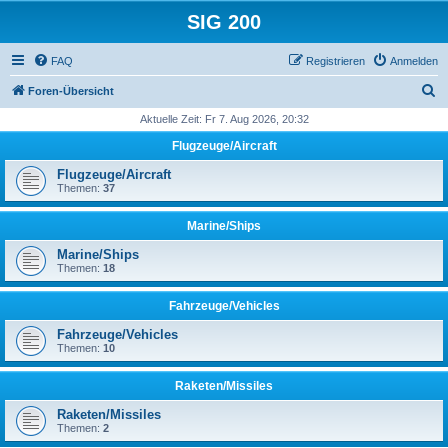
SIG 200
FAQ
Registrieren
Anmelden
S
Foren-Übersicht
u
Aktuelle Zeit: Fr 7. Aug 2026, 20:32
c
Flugzeuge/Aircraft
h
Flugzeuge/Aircraft
e
Themen:
37
Marine/Ships
Marine/Ships
Themen:
18
Fahrzeuge/Vehicles
Fahrzeuge/Vehicles
Themen:
10
Raketen/Missiles
Raketen/Missiles
Themen:
2