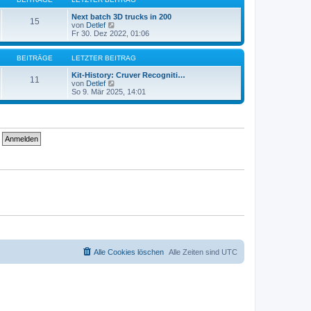
r
t
a
e
Next batch 3D trucks in 200
15
g
r
N
von
Detlef
B
e
Fr 30. Dez 2022, 01:06
e
u
i
e
t
s
BEITRÄGE
LETZTER BEITRAG
r
t
a
e
Kit-History: Cruver Recogniti…
11
g
r
N
von
Detlef
B
e
So 9. Mär 2025, 14:01
e
u
i
e
t
s
r
t
a
e
g
r
B
e
i
t
r
a
g
Alle Cookies löschen
Alle Zeiten sind
UTC