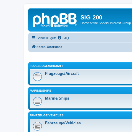
SIG 200
Home of the Special Interest Group
Schnellzugriff
FAQ
Foren-Übersicht
FLUGZEUGE/AIRCRAFT
Flugzeuge/Aircraft
MARINE/SHIPS
Marine/Ships
FAHRZEUGE/VEHICLES
Fahrzeuge/Vehicles