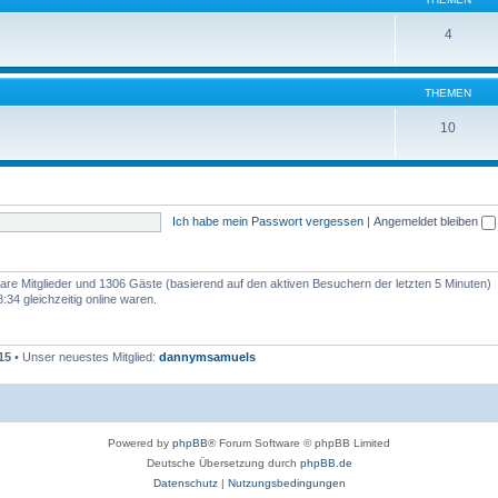
4
THEMEN
10
Ich habe mein Passwort vergessen
|
Angemeldet bleiben
tbare Mitglieder und 1306 Gäste (basierend auf den aktiven Besuchern der letzten 5 Minuten)
34 gleichzeitig online waren.
15
• Unser neuestes Mitglied:
dannymsamuels
Powered by
phpBB
® Forum Software © phpBB Limited
Deutsche Übersetzung durch
phpBB.de
Datenschutz
|
Nutzungsbedingungen