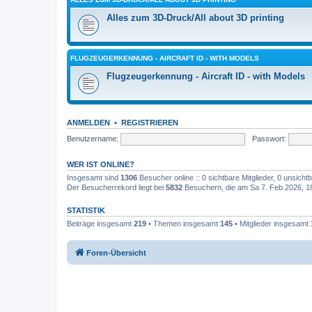
Alles zum 3D-Druck/All about 3D printing
FLUGZEUGERKENNUNG - AIRCRAFT ID - WITH MODELS
Flugzeugerkennung - Aircraft ID - with Models
ANMELDEN
•
REGISTRIEREN
Benutzername:
Passwort:
WER IST ONLINE?
Insgesamt sind
1306
Besucher online :: 0 sichtbare Mitglieder, 0 unsich
Der Besucherrekord liegt bei
5832
Besuchern, die am Sa 7. Feb 2026, 18:
STATISTIK
Beiträge insgesamt
219
• Themen insgesamt
145
• Mitglieder insgesamt
Foren-Übersicht