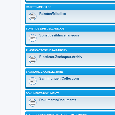
RAKETEN/MISSILES
Raketen/Missiles
SONSTIGES/MISCELLANEOUS
Sonstiges/Miscellaneous
PLASTICART-ZSCHOPAU-ARCHIV
Plasticart-Zschopau-Archiv
SAMMLUNGEN/COLLECTIONS
Sammlungen/Collections
DOKUMENTE/DOCUMENTS
Dokumente/Documents
ALLES ZUM 3D-DRUCK/ALL ABOUT 3D PRINTING