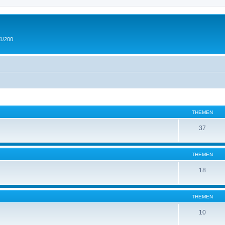
 1/200
THEMEN
37
THEMEN
18
THEMEN
10