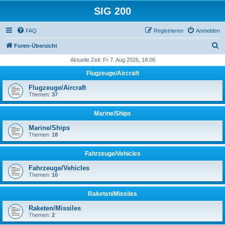
SIG 200
FAQ
Registrieren
Anmelden
S
Foren-Übersicht
u
Aktuelle Zeit: Fr 7. Aug 2026, 18:06
c
Flugzeuge/Aircraft
h
Flugzeuge/Aircraft
e
Themen:
37
Marine/Ships
Marine/Ships
Themen:
18
Fahrzeuge/Vehicles
Fahrzeuge/Vehicles
Themen:
10
Raketen/Missiles
Raketen/Missiles
Themen:
2