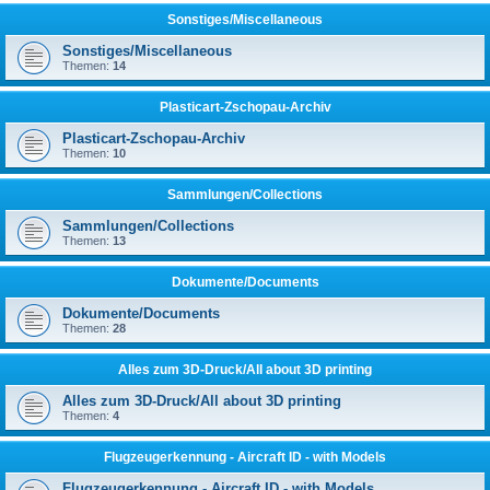
Sonstiges/Miscellaneous
Sonstiges/Miscellaneous
Themen:
14
Plasticart-Zschopau-Archiv
Plasticart-Zschopau-Archiv
Themen:
10
Sammlungen/Collections
Sammlungen/Collections
Themen:
13
Dokumente/Documents
Dokumente/Documents
Themen:
28
Alles zum 3D-Druck/All about 3D printing
Alles zum 3D-Druck/All about 3D printing
Themen:
4
Flugzeugerkennung - Aircraft ID - with Models
Flugzeugerkennung - Aircraft ID - with Models