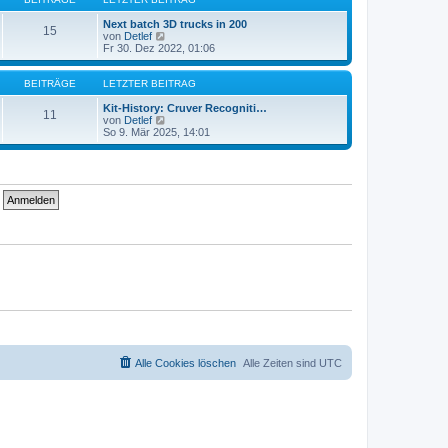
r
t
a
e
Next batch 3D trucks in 200
15
g
r
N
von
Detlef
B
e
Fr 30. Dez 2022, 01:06
e
u
i
e
t
s
BEITRÄGE
LETZTER BEITRAG
r
t
a
e
Kit-History: Cruver Recogniti…
11
g
r
N
von
Detlef
B
e
So 9. Mär 2025, 14:01
e
u
i
e
t
s
r
t
a
e
g
r
B
e
i
t
r
a
g
Alle Cookies löschen
Alle Zeiten sind
UTC