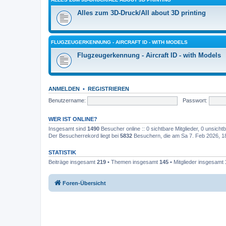
Alles zum 3D-Druck/All about 3D printing
FLUGZEUGERKENNUNG - AIRCRAFT ID - WITH MODELS
Flugzeugerkennung - Aircraft ID - with Models
ANMELDEN
•
REGISTRIEREN
Benutzername:
Passwort:
WER IST ONLINE?
Insgesamt sind
1490
Besucher online :: 0 sichtbare Mitglieder, 0 unsich
Der Besucherrekord liegt bei
5832
Besuchern, die am Sa 7. Feb 2026, 18:
STATISTIK
Beiträge insgesamt
219
• Themen insgesamt
145
• Mitglieder insgesamt
Foren-Übersicht