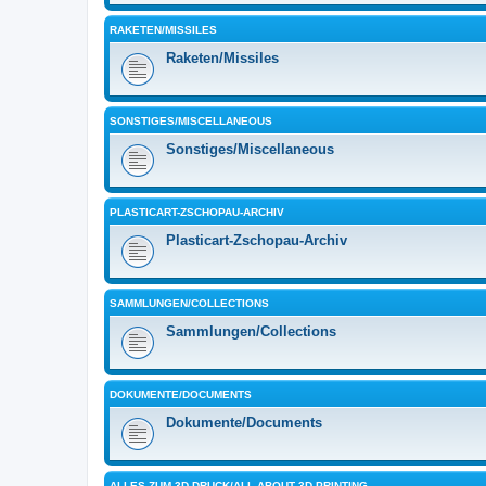
RAKETEN/MISSILES
Raketen/Missiles
SONSTIGES/MISCELLANEOUS
Sonstiges/Miscellaneous
PLASTICART-ZSCHOPAU-ARCHIV
Plasticart-Zschopau-Archiv
SAMMLUNGEN/COLLECTIONS
Sammlungen/Collections
DOKUMENTE/DOCUMENTS
Dokumente/Documents
ALLES ZUM 3D-DRUCK/ALL ABOUT 3D PRINTING