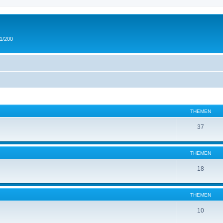
 1/200
THEMEN
37
THEMEN
18
THEMEN
10