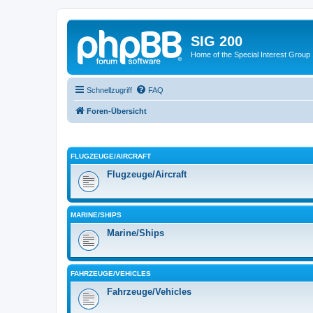
SIG 200
Home of the Special Interest Group
Schnellzugriff
FAQ
Foren-Übersicht
FLUGZEUGE/AIRCRAFT
Flugzeuge/Aircraft
MARINE/SHIPS
Marine/Ships
FAHRZEUGE/VEHICLES
Fahrzeuge/Vehicles