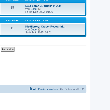
r
t
a
e
Next batch 3D trucks in 200
15
g
r
N
von
Detlef
B
e
Fr 30. Dez 2022, 01:06
e
u
i
e
t
s
BEITRÄGE
LETZTER BEITRAG
r
t
a
e
Kit-History: Cruver Recogniti…
11
g
r
N
von
Detlef
B
e
So 9. Mär 2025, 14:01
e
u
i
e
t
s
r
t
a
e
g
r
B
e
i
t
r
a
g
Alle Cookies löschen
Alle Zeiten sind
UTC