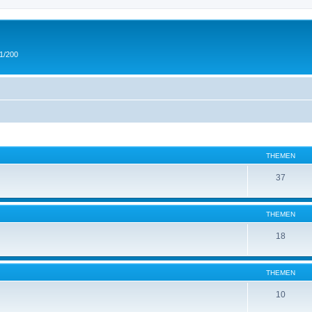
 1/200
THEMEN
37
THEMEN
18
THEMEN
10