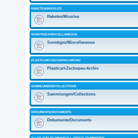
RAKETEN/MISSILES
Raketen/Missiles
SONSTIGES/MISCELLANEOUS
Sonstiges/Miscellaneous
PLASTICART-ZSCHOPAU-ARCHIV
Plasticart-Zschopau-Archiv
SAMMLUNGEN/COLLECTIONS
Sammlungen/Collections
DOKUMENTE/DOCUMENTS
Dokumente/Documents
ALLES ZUM 3D-DRUCK/ALL ABOUT 3D PRINTING