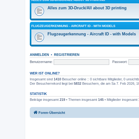
Alles zum 3D-Druck/All about 3D printing
FLUGZEUGERKENNUNG - AIRCRAFT ID - WITH MODELS
Flugzeugerkennung - Aircraft ID - with Models
ANMELDEN
•
REGISTRIEREN
Benutzername:
Passwort:
WER IST ONLINE?
Insgesamt sind
1410
Besucher online :: 0 sichtbare Mitglieder, 0 unsich
Der Besucherrekord liegt bei
5832
Besuchern, die am Sa 7. Feb 2026, 18:
STATISTIK
Beiträge insgesamt
219
• Themen insgesamt
145
• Mitglieder insgesamt
Foren-Übersicht