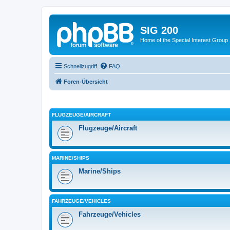
SIG 200
Home of the Special Interest Group
Schnellzugriff
FAQ
Foren-Übersicht
FLUGZEUGE/AIRCRAFT
Flugzeuge/Aircraft
MARINE/SHIPS
Marine/Ships
FAHRZEUGE/VEHICLES
Fahrzeuge/Vehicles