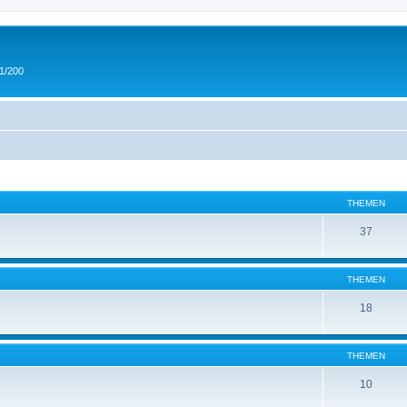
 1/200
THEMEN
37
THEMEN
18
THEMEN
10