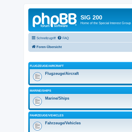
SIG 200
Home of the Special Interest Group
Schnellzugriff
FAQ
Foren-Übersicht
FLUGZEUGE/AIRCRAFT
Flugzeuge/Aircraft
MARINE/SHIPS
Marine/Ships
FAHRZEUGE/VEHICLES
Fahrzeuge/Vehicles