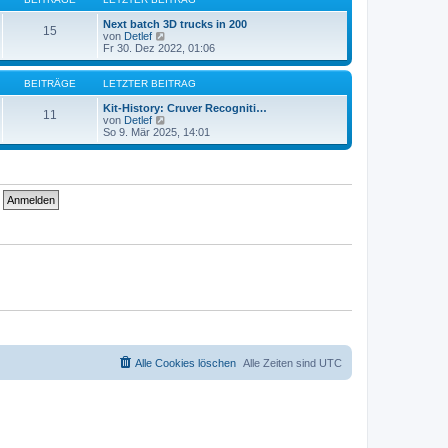
r
t
a
e
Next batch 3D trucks in 200
15
g
r
N
von
Detlef
B
e
Fr 30. Dez 2022, 01:06
e
u
i
e
t
s
BEITRÄGE
LETZTER BEITRAG
r
t
a
e
Kit-History: Cruver Recogniti…
11
g
r
N
von
Detlef
B
e
So 9. Mär 2025, 14:01
e
u
i
e
t
s
r
t
a
e
g
r
B
e
i
t
r
a
g
Alle Cookies löschen
Alle Zeiten sind
UTC