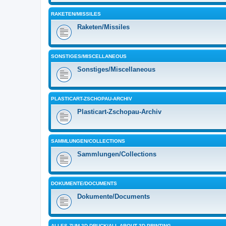
RAKETEN/MISSILES
Raketen/Missiles
SONSTIGES/MISCELLANEOUS
Sonstiges/Miscellaneous
PLASTICART-ZSCHOPAU-ARCHIV
Plasticart-Zschopau-Archiv
SAMMLUNGEN/COLLECTIONS
Sammlungen/Collections
DOKUMENTE/DOCUMENTS
Dokumente/Documents
ALLES ZUM 3D-DRUCK/ALL ABOUT 3D PRINTING