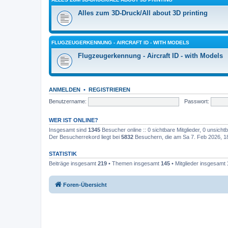
Alles zum 3D-Druck/All about 3D printing
FLUGZEUGERKENNUNG - AIRCRAFT ID - WITH MODELS
Flugzeugerkennung - Aircraft ID - with Models
ANMELDEN
•
REGISTRIEREN
Benutzername:
Passwort:
WER IST ONLINE?
Insgesamt sind
1345
Besucher online :: 0 sichtbare Mitglieder, 0 unsich
Der Besucherrekord liegt bei
5832
Besuchern, die am Sa 7. Feb 2026, 18:
STATISTIK
Beiträge insgesamt
219
• Themen insgesamt
145
• Mitglieder insgesamt
Foren-Übersicht