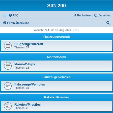
SIG 200
FAQ
Registrieren
Anmelden
S
Foren-Übersicht
u
Aktuelle Zeit: Mo 10. Aug 2026, 13:12
c
Flugzeuge/Aircraft
h
Flugzeuge/Aircraft
e
Themen:
37
Marine/Ships
Marine/Ships
Themen:
18
Fahrzeuge/Vehicles
Fahrzeuge/Vehicles
Themen:
10
Raketen/Missiles
Raketen/Missiles
Themen:
2