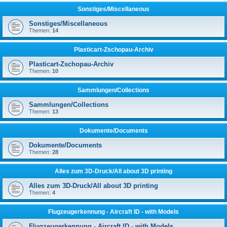
Sonstiges/Miscellaneous
Sonstiges/Miscellaneous
Themen:
14
Plasticart-Zschopau-Archiv
Plasticart-Zschopau-Archiv
Themen:
10
Sammlungen/Collections
Sammlungen/Collections
Themen:
13
Dokumente/Documents
Dokumente/Documents
Themen:
28
Alles zum 3D-Druck/All about 3D printing
Alles zum 3D-Druck/All about 3D printing
Themen:
4
Flugzeugerkennung - Aircraft ID - with Models
Flugzeugerkennung - Aircraft ID - with Models