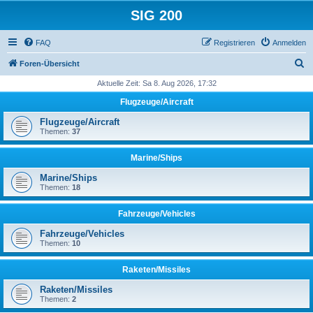
SIG 200
FAQ
Registrieren
Anmelden
S
Foren-Übersicht
u
Aktuelle Zeit: Sa 8. Aug 2026, 17:32
c
Flugzeuge/Aircraft
h
Flugzeuge/Aircraft
e
Themen:
37
Marine/Ships
Marine/Ships
Themen:
18
Fahrzeuge/Vehicles
Fahrzeuge/Vehicles
Themen:
10
Raketen/Missiles
Raketen/Missiles
Themen:
2