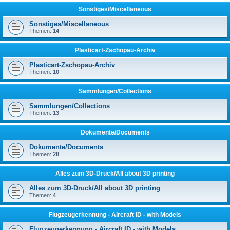
Sonstiges/Miscellaneous
Sonstiges/Miscellaneous
Themen:
14
Plasticart-Zschopau-Archiv
Plasticart-Zschopau-Archiv
Themen:
10
Sammlungen/Collections
Sammlungen/Collections
Themen:
13
Dokumente/Documents
Dokumente/Documents
Themen:
28
Alles zum 3D-Druck/All about 3D printing
Alles zum 3D-Druck/All about 3D printing
Themen:
4
Flugzeugerkennung - Aircraft ID - with Models
Flugzeugerkennung - Aircraft ID - with Models