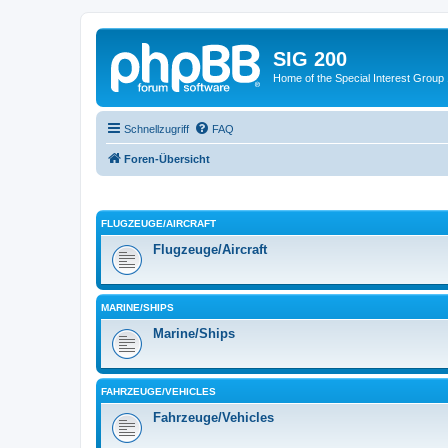
SIG 200
Home of the Special Interest Group
Schnellzugriff
FAQ
Foren-Übersicht
FLUGZEUGE/AIRCRAFT
Flugzeuge/Aircraft
MARINE/SHIPS
Marine/Ships
FAHRZEUGE/VEHICLES
Fahrzeuge/Vehicles