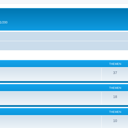
 1/200
THEMEN
37
THEMEN
18
THEMEN
10