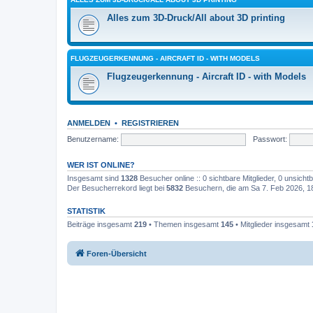
Alles zum 3D-Druck/All about 3D printing
FLUGZEUGERKENNUNG - AIRCRAFT ID - WITH MODELS
Flugzeugerkennung - Aircraft ID - with Models
ANMELDEN
•
REGISTRIEREN
Benutzername:
Passwort:
WER IST ONLINE?
Insgesamt sind
1328
Besucher online :: 0 sichtbare Mitglieder, 0 unsich
Der Besucherrekord liegt bei
5832
Besuchern, die am Sa 7. Feb 2026, 18:
STATISTIK
Beiträge insgesamt
219
• Themen insgesamt
145
• Mitglieder insgesamt
Foren-Übersicht