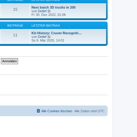
r
t
a
e
Next batch 3D trucks in 200
15
g
r
N
von
Detlef
B
e
Fr 30. Dez 2022, 01:06
e
u
i
e
t
s
BEITRÄGE
LETZTER BEITRAG
r
t
a
e
Kit-History: Cruver Recogniti…
11
g
r
N
von
Detlef
B
e
So 9. Mär 2025, 14:01
e
u
i
e
t
s
r
t
a
e
g
r
B
e
i
t
r
a
g
Alle Cookies löschen
Alle Zeiten sind
UTC