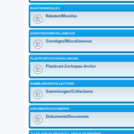
RAKETEN/MISSILES
Raketen/Missiles
SONSTIGES/MISCELLANEOUS
Sonstiges/Miscellaneous
PLASTICART-ZSCHOPAU-ARCHIV
Plasticart-Zschopau-Archiv
SAMMLUNGEN/COLLECTIONS
Sammlungen/Collections
DOKUMENTE/DOCUMENTS
Dokumente/Documents
ALLES ZUM 3D-DRUCK/ALL ABOUT 3D PRINTING