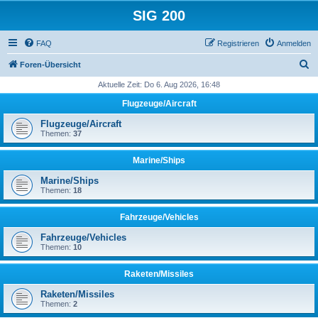
SIG 200
FAQ
Registrieren
Anmelden
S
Foren-Übersicht
u
Aktuelle Zeit: Do 6. Aug 2026, 16:48
c
Flugzeuge/Aircraft
h
Flugzeuge/Aircraft
e
Themen:
37
Marine/Ships
Marine/Ships
Themen:
18
Fahrzeuge/Vehicles
Fahrzeuge/Vehicles
Themen:
10
Raketen/Missiles
Raketen/Missiles
Themen:
2