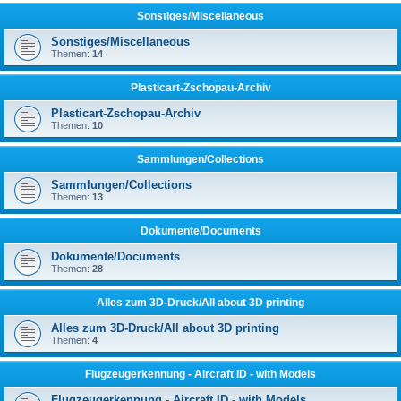
Sonstiges/Miscellaneous
Sonstiges/Miscellaneous
Themen:
14
Plasticart-Zschopau-Archiv
Plasticart-Zschopau-Archiv
Themen:
10
Sammlungen/Collections
Sammlungen/Collections
Themen:
13
Dokumente/Documents
Dokumente/Documents
Themen:
28
Alles zum 3D-Druck/All about 3D printing
Alles zum 3D-Druck/All about 3D printing
Themen:
4
Flugzeugerkennung - Aircraft ID - with Models
Flugzeugerkennung - Aircraft ID - with Models