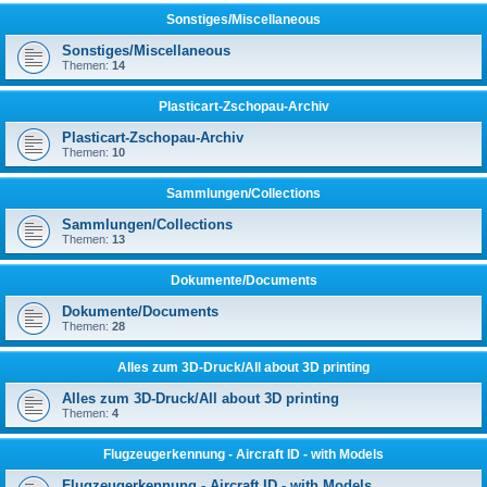
Sonstiges/Miscellaneous
Sonstiges/Miscellaneous
Themen:
14
Plasticart-Zschopau-Archiv
Plasticart-Zschopau-Archiv
Themen:
10
Sammlungen/Collections
Sammlungen/Collections
Themen:
13
Dokumente/Documents
Dokumente/Documents
Themen:
28
Alles zum 3D-Druck/All about 3D printing
Alles zum 3D-Druck/All about 3D printing
Themen:
4
Flugzeugerkennung - Aircraft ID - with Models
Flugzeugerkennung - Aircraft ID - with Models