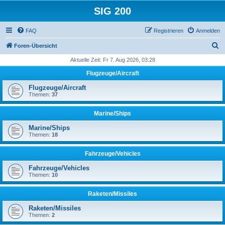
SIG 200
FAQ
Registrieren
Anmelden
S
Foren-Übersicht
u
Aktuelle Zeit: Fr 7. Aug 2026, 03:28
c
Flugzeuge/Aircraft
h
Flugzeuge/Aircraft
e
Themen:
37
Marine/Ships
Marine/Ships
Themen:
18
Fahrzeuge/Vehicles
Fahrzeuge/Vehicles
Themen:
10
Raketen/Missiles
Raketen/Missiles
Themen:
2