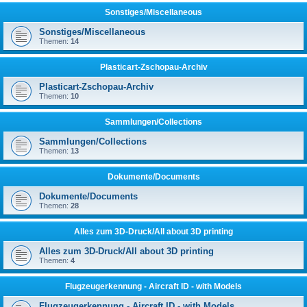
Sonstiges/Miscellaneous
Sonstiges/Miscellaneous
Themen:
14
Plasticart-Zschopau-Archiv
Plasticart-Zschopau-Archiv
Themen:
10
Sammlungen/Collections
Sammlungen/Collections
Themen:
13
Dokumente/Documents
Dokumente/Documents
Themen:
28
Alles zum 3D-Druck/All about 3D printing
Alles zum 3D-Druck/All about 3D printing
Themen:
4
Flugzeugerkennung - Aircraft ID - with Models
Flugzeugerkennung - Aircraft ID - with Models