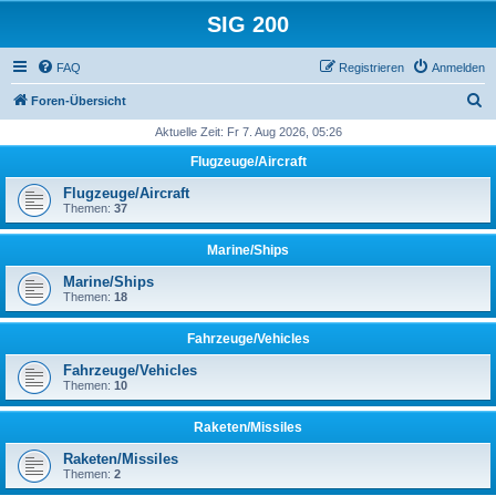
SIG 200
FAQ
Registrieren
Anmelden
S
Foren-Übersicht
u
Aktuelle Zeit: Fr 7. Aug 2026, 05:26
c
Flugzeuge/Aircraft
h
Flugzeuge/Aircraft
e
Themen:
37
Marine/Ships
Marine/Ships
Themen:
18
Fahrzeuge/Vehicles
Fahrzeuge/Vehicles
Themen:
10
Raketen/Missiles
Raketen/Missiles
Themen:
2