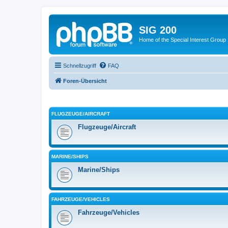
SIG 200
Home of the Special Interest Group
Schnellzugriff
FAQ
Foren-Übersicht
FLUGZEUGE/AIRCRAFT
Flugzeuge/Aircraft
MARINE/SHIPS
Marine/Ships
FAHRZEUGE/VEHICLES
Fahrzeuge/Vehicles