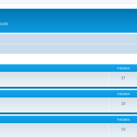
 1/200
THEMEN
37
THEMEN
18
THEMEN
10