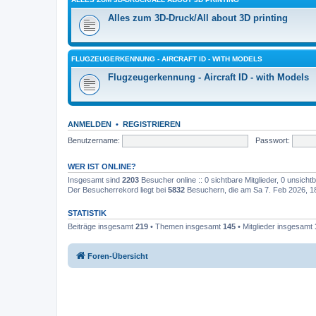
Alles zum 3D-Druck/All about 3D printing
FLUGZEUGERKENNUNG - AIRCRAFT ID - WITH MODELS
Flugzeugerkennung - Aircraft ID - with Models
ANMELDEN
•
REGISTRIEREN
Benutzername:
Passwort:
WER IST ONLINE?
Insgesamt sind
2203
Besucher online :: 0 sichtbare Mitglieder, 0 unsich
Der Besucherrekord liegt bei
5832
Besuchern, die am Sa 7. Feb 2026, 18:
STATISTIK
Beiträge insgesamt
219
• Themen insgesamt
145
• Mitglieder insgesamt
Foren-Übersicht