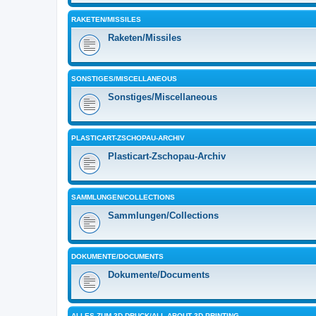
RAKETEN/MISSILES
Raketen/Missiles
SONSTIGES/MISCELLANEOUS
Sonstiges/Miscellaneous
PLASTICART-ZSCHOPAU-ARCHIV
Plasticart-Zschopau-Archiv
SAMMLUNGEN/COLLECTIONS
Sammlungen/Collections
DOKUMENTE/DOCUMENTS
Dokumente/Documents
ALLES ZUM 3D-DRUCK/ALL ABOUT 3D PRINTING