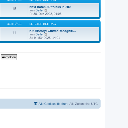
r
t
a
e
Next batch 3D trucks in 200
15
g
r
N
von
Detlef
B
e
Fr 30. Dez 2022, 01:06
e
u
i
e
t
s
BEITRÄGE
LETZTER BEITRAG
r
t
a
e
Kit-History: Cruver Recogniti…
11
g
r
N
von
Detlef
B
e
So 9. Mär 2025, 14:01
e
u
i
e
t
s
r
t
a
e
g
r
B
e
i
t
r
a
g
Alle Cookies löschen
Alle Zeiten sind
UTC