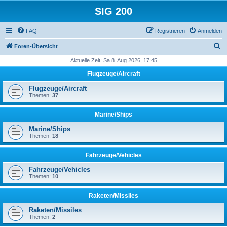
SIG 200
FAQ
Registrieren
Anmelden
S
Foren-Übersicht
u
Aktuelle Zeit: Sa 8. Aug 2026, 17:45
c
Flugzeuge/Aircraft
h
Flugzeuge/Aircraft
e
Themen:
37
Marine/Ships
Marine/Ships
Themen:
18
Fahrzeuge/Vehicles
Fahrzeuge/Vehicles
Themen:
10
Raketen/Missiles
Raketen/Missiles
Themen:
2