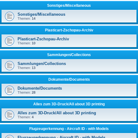
Sonstiges/Miscellaneous
Sonstiges/Miscellaneous
Themen:
14
Plasticart-Zschopau-Archiv
Plasticart-Zschopau-Archiv
Themen:
10
Sammlungen/Collections
Sammlungen/Collections
Themen:
13
Dokumente/Documents
Dokumente/Documents
Themen:
28
Alles zum 3D-Druck/All about 3D printing
Alles zum 3D-Druck/All about 3D printing
Themen:
4
Flugzeugerkennung - Aircraft ID - with Models
Flugzeugerkennung - Aircraft ID - with Models