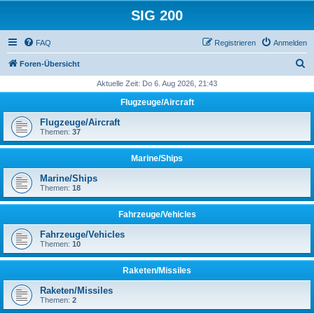
SIG 200
FAQ
Registrieren
Anmelden
S
Foren-Übersicht
u
Aktuelle Zeit: Do 6. Aug 2026, 21:43
c
Flugzeuge/Aircraft
h
Flugzeuge/Aircraft
e
Themen:
37
Marine/Ships
Marine/Ships
Themen:
18
Fahrzeuge/Vehicles
Fahrzeuge/Vehicles
Themen:
10
Raketen/Missiles
Raketen/Missiles
Themen:
2