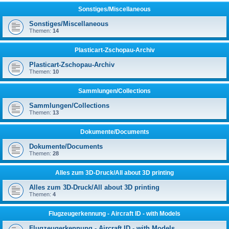
Sonstiges/Miscellaneous
Sonstiges/Miscellaneous
Themen:
14
Plasticart-Zschopau-Archiv
Plasticart-Zschopau-Archiv
Themen:
10
Sammlungen/Collections
Sammlungen/Collections
Themen:
13
Dokumente/Documents
Dokumente/Documents
Themen:
28
Alles zum 3D-Druck/All about 3D printing
Alles zum 3D-Druck/All about 3D printing
Themen:
4
Flugzeugerkennung - Aircraft ID - with Models
Flugzeugerkennung - Aircraft ID - with Models