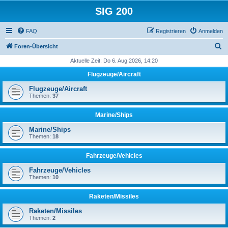
SIG 200
FAQ
Registrieren
Anmelden
S
Foren-Übersicht
u
Aktuelle Zeit: Do 6. Aug 2026, 14:20
c
Flugzeuge/Aircraft
h
Flugzeuge/Aircraft
e
Themen:
37
Marine/Ships
Marine/Ships
Themen:
18
Fahrzeuge/Vehicles
Fahrzeuge/Vehicles
Themen:
10
Raketen/Missiles
Raketen/Missiles
Themen:
2