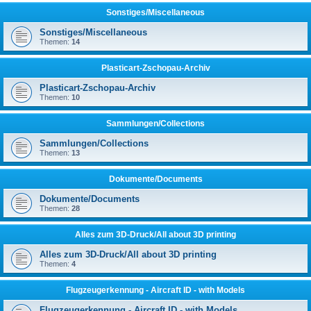
Sonstiges/Miscellaneous
Sonstiges/Miscellaneous
Themen:
14
Plasticart-Zschopau-Archiv
Plasticart-Zschopau-Archiv
Themen:
10
Sammlungen/Collections
Sammlungen/Collections
Themen:
13
Dokumente/Documents
Dokumente/Documents
Themen:
28
Alles zum 3D-Druck/All about 3D printing
Alles zum 3D-Druck/All about 3D printing
Themen:
4
Flugzeugerkennung - Aircraft ID - with Models
Flugzeugerkennung - Aircraft ID - with Models