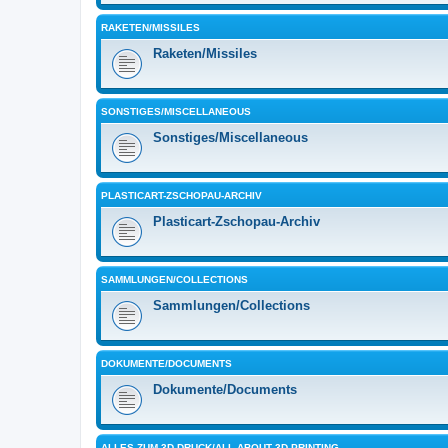
RAKETEN/MISSILES
Raketen/Missiles
SONSTIGES/MISCELLANEOUS
Sonstiges/Miscellaneous
PLASTICART-ZSCHOPAU-ARCHIV
Plasticart-Zschopau-Archiv
SAMMLUNGEN/COLLECTIONS
Sammlungen/Collections
DOKUMENTE/DOCUMENTS
Dokumente/Documents
ALLES ZUM 3D-DRUCK/ALL ABOUT 3D PRINTING