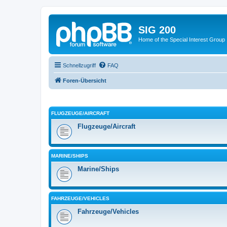
SIG 200
Home of the Special Interest Group
Schnellzugriff
FAQ
Foren-Übersicht
FLUGZEUGE/AIRCRAFT
Flugzeuge/Aircraft
MARINE/SHIPS
Marine/Ships
FAHRZEUGE/VEHICLES
Fahrzeuge/Vehicles