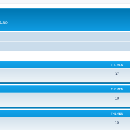
 1/200
THEMEN
37
THEMEN
18
THEMEN
10