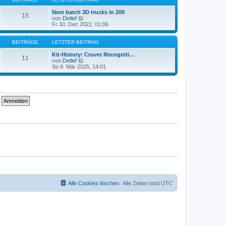
r
t
a
e
Next batch 3D trucks in 200
15
g
r
N
von
Detlef
B
e
Fr 30. Dez 2022, 01:06
e
u
i
e
t
s
BEITRÄGE
LETZTER BEITRAG
r
t
a
e
Kit-History: Cruver Recogniti…
11
g
r
N
von
Detlef
B
e
So 9. Mär 2025, 14:01
e
u
i
e
t
s
r
t
a
e
g
r
B
e
i
t
r
a
g
Alle Cookies löschen
Alle Zeiten sind
UTC