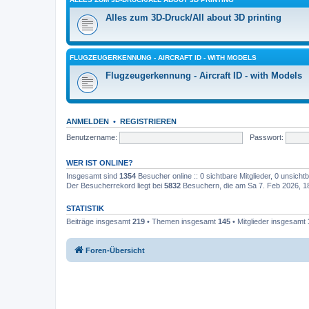
Alles zum 3D-Druck/All about 3D printing
FLUGZEUGERKENNUNG - AIRCRAFT ID - WITH MODELS
Flugzeugerkennung - Aircraft ID - with Models
ANMELDEN
•
REGISTRIEREN
Benutzername:
Passwort:
WER IST ONLINE?
Insgesamt sind
1354
Besucher online :: 0 sichtbare Mitglieder, 0 unsich
Der Besucherrekord liegt bei
5832
Besuchern, die am Sa 7. Feb 2026, 18:
STATISTIK
Beiträge insgesamt
219
• Themen insgesamt
145
• Mitglieder insgesamt
Foren-Übersicht