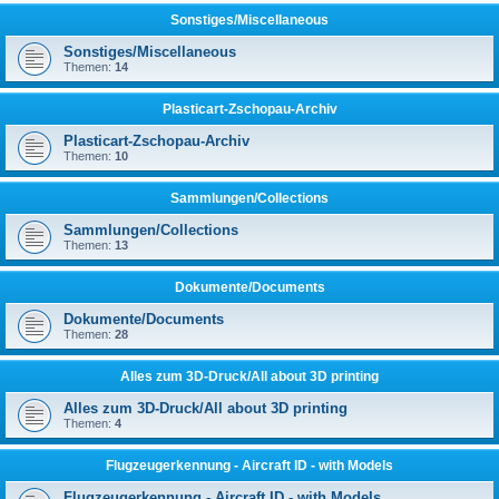
Sonstiges/Miscellaneous
Sonstiges/Miscellaneous
Themen:
14
Plasticart-Zschopau-Archiv
Plasticart-Zschopau-Archiv
Themen:
10
Sammlungen/Collections
Sammlungen/Collections
Themen:
13
Dokumente/Documents
Dokumente/Documents
Themen:
28
Alles zum 3D-Druck/All about 3D printing
Alles zum 3D-Druck/All about 3D printing
Themen:
4
Flugzeugerkennung - Aircraft ID - with Models
Flugzeugerkennung - Aircraft ID - with Models