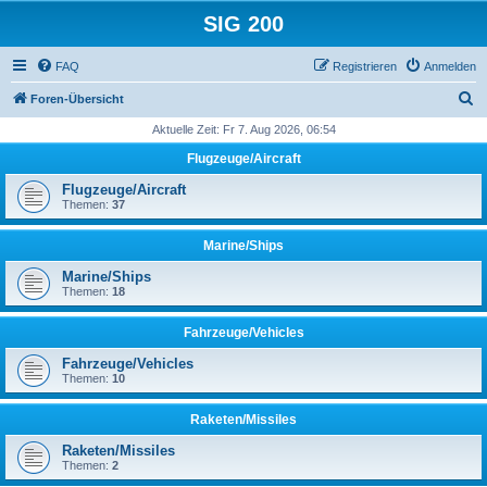
SIG 200
FAQ
Registrieren
Anmelden
S
Foren-Übersicht
u
Aktuelle Zeit: Fr 7. Aug 2026, 06:54
c
Flugzeuge/Aircraft
h
Flugzeuge/Aircraft
e
Themen:
37
Marine/Ships
Marine/Ships
Themen:
18
Fahrzeuge/Vehicles
Fahrzeuge/Vehicles
Themen:
10
Raketen/Missiles
Raketen/Missiles
Themen:
2