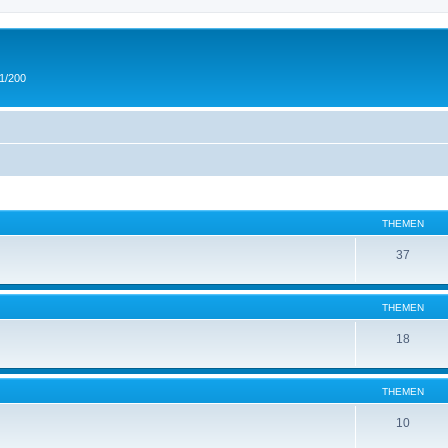
 1/200
THEMEN
37
THEMEN
18
THEMEN
10