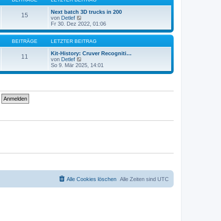
r
t
a
e
Next batch 3D trucks in 200
15
g
r
N
von
Detlef
B
e
Fr 30. Dez 2022, 01:06
e
u
i
e
t
s
BEITRÄGE
LETZTER BEITRAG
r
t
a
e
Kit-History: Cruver Recogniti…
11
g
r
N
von
Detlef
B
e
So 9. Mär 2025, 14:01
e
u
i
e
t
s
r
t
a
e
g
r
B
e
i
t
r
a
g
Alle Cookies löschen
Alle Zeiten sind
UTC