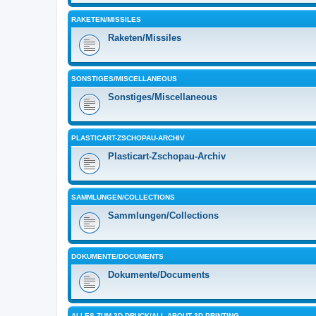
RAKETEN/MISSILES
Raketen/Missiles
SONSTIGES/MISCELLANEOUS
Sonstiges/Miscellaneous
PLASTICART-ZSCHOPAU-ARCHIV
Plasticart-Zschopau-Archiv
SAMMLUNGEN/COLLECTIONS
Sammlungen/Collections
DOKUMENTE/DOCUMENTS
Dokumente/Documents
ALLES ZUM 3D-DRUCK/ALL ABOUT 3D PRINTING