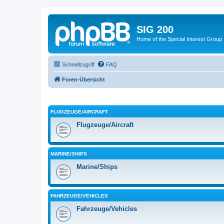
SIG 200
Home of the Special Interest Group
Schnellzugriff
FAQ
Foren-Übersicht
FLUGZEUGE/AIRCRAFT
Flugzeuge/Aircraft
MARINE/SHIPS
Marine/Ships
FAHRZEUGE/VEHICLES
Fahrzeuge/Vehicles