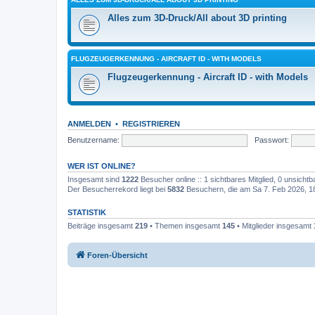
Alles zum 3D-Druck/All about 3D printing
FLUGZEUGERKENNUNG - AIRCRAFT ID - WITH MODELS
Flugzeugerkennung - Aircraft ID - with Models
ANMELDEN
•
REGISTRIEREN
Benutzername:
Passwort:
WER IST ONLINE?
Insgesamt sind
1222
Besucher online :: 1 sichtbares Mitglied, 0 unsicht
Der Besucherrekord liegt bei
5832
Besuchern, die am Sa 7. Feb 2026, 18:
STATISTIK
Beiträge insgesamt
219
• Themen insgesamt
145
• Mitglieder insgesamt
Foren-Übersicht