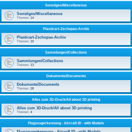
Sonstiges/Miscellaneous
Sonstiges/Miscellaneous
Themen:
14
Plasticart-Zschopau-Archiv
Plasticart-Zschopau-Archiv
Themen:
10
Sammlungen/Collections
Sammlungen/Collections
Themen:
13
Dokumente/Documents
Dokumente/Documents
Themen:
28
Alles zum 3D-Druck/All about 3D printing
Alles zum 3D-Druck/All about 3D printing
Themen:
4
Flugzeugerkennung - Aircraft ID - with Models
Flugzeugerkennung - Aircraft ID - with Models