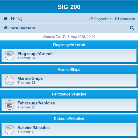
SIG 200
FAQ
Registrieren
Anmelden
S
Foren-Übersicht
u
Aktuelle Zeit: Fr 7. Aug 2026, 10:29
c
Flugzeuge/Aircraft
h
Flugzeuge/Aircraft
e
Themen:
37
Marine/Ships
Marine/Ships
Themen:
18
Fahrzeuge/Vehicles
Fahrzeuge/Vehicles
Themen:
10
Raketen/Missiles
Raketen/Missiles
Themen:
2