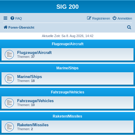
SIG 200
FAQ
Registrieren
Anmelden
S
Foren-Übersicht
u
Aktuelle Zeit: Sa 8. Aug 2026, 14:42
c
Flugzeuge/Aircraft
h
Flugzeuge/Aircraft
e
Themen:
37
Marine/Ships
Marine/Ships
Themen:
18
Fahrzeuge/Vehicles
Fahrzeuge/Vehicles
Themen:
10
Raketen/Missiles
Raketen/Missiles
Themen:
2