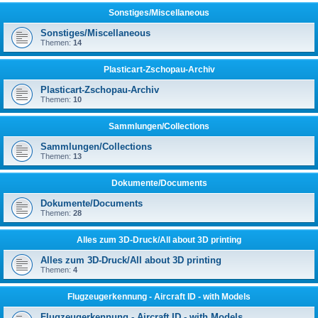
Sonstiges/Miscellaneous
Sonstiges/Miscellaneous
Themen:
14
Plasticart-Zschopau-Archiv
Plasticart-Zschopau-Archiv
Themen:
10
Sammlungen/Collections
Sammlungen/Collections
Themen:
13
Dokumente/Documents
Dokumente/Documents
Themen:
28
Alles zum 3D-Druck/All about 3D printing
Alles zum 3D-Druck/All about 3D printing
Themen:
4
Flugzeugerkennung - Aircraft ID - with Models
Flugzeugerkennung - Aircraft ID - with Models