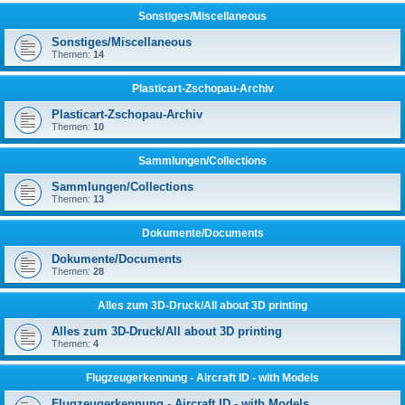
Sonstiges/Miscellaneous
Sonstiges/Miscellaneous
Themen:
14
Plasticart-Zschopau-Archiv
Plasticart-Zschopau-Archiv
Themen:
10
Sammlungen/Collections
Sammlungen/Collections
Themen:
13
Dokumente/Documents
Dokumente/Documents
Themen:
28
Alles zum 3D-Druck/All about 3D printing
Alles zum 3D-Druck/All about 3D printing
Themen:
4
Flugzeugerkennung - Aircraft ID - with Models
Flugzeugerkennung - Aircraft ID - with Models