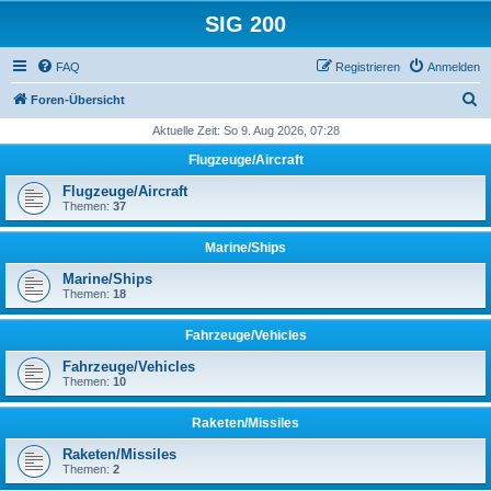
SIG 200
FAQ
Registrieren
Anmelden
S
Foren-Übersicht
u
Aktuelle Zeit: So 9. Aug 2026, 07:28
c
Flugzeuge/Aircraft
h
Flugzeuge/Aircraft
e
Themen:
37
Marine/Ships
Marine/Ships
Themen:
18
Fahrzeuge/Vehicles
Fahrzeuge/Vehicles
Themen:
10
Raketen/Missiles
Raketen/Missiles
Themen:
2