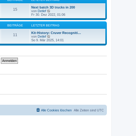
r
t
a
e
Next batch 3D trucks in 200
15
g
r
N
von
Detlef
B
e
Fr 30. Dez 2022, 01:06
e
u
i
e
t
s
BEITRÄGE
LETZTER BEITRAG
r
t
a
e
Kit-History: Cruver Recogniti…
11
g
r
N
von
Detlef
B
e
So 9. Mär 2025, 14:01
e
u
i
e
t
s
r
t
a
e
g
r
B
e
i
t
r
a
g
Alle Cookies löschen
Alle Zeiten sind
UTC