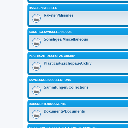
RAKETEN/MISSILES
Raketen/Missiles
SONSTIGES/MISCELLANEOUS
Sonstiges/Miscellaneous
PLASTICART-ZSCHOPAU-ARCHIV
Plasticart-Zschopau-Archiv
SAMMLUNGEN/COLLECTIONS
Sammlungen/Collections
DOKUMENTE/DOCUMENTS
Dokumente/Documents
ALLES ZUM 3D-DRUCK/ALL ABOUT 3D PRINTING