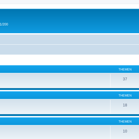
 1/200
THEMEN
37
THEMEN
18
THEMEN
10