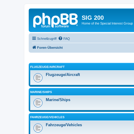
SIG 200
Home of the Special Interest Group
Schnellzugriff
FAQ
Foren-Übersicht
FLUGZEUGE/AIRCRAFT
Flugzeuge/Aircraft
MARINE/SHIPS
Marine/Ships
FAHRZEUGE/VEHICLES
Fahrzeuge/Vehicles