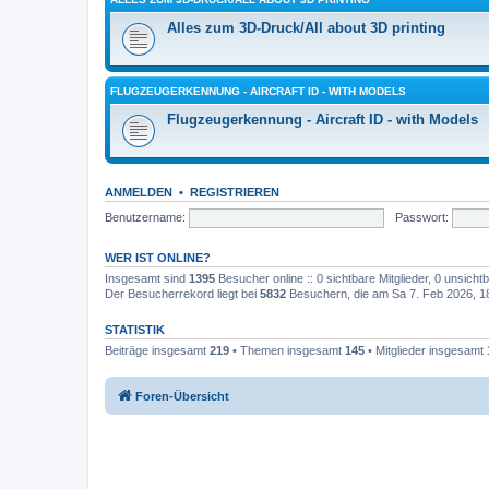
Alles zum 3D-Druck/All about 3D printing
FLUGZEUGERKENNUNG - AIRCRAFT ID - WITH MODELS
Flugzeugerkennung - Aircraft ID - with Models
ANMELDEN
•
REGISTRIEREN
Benutzername:
Passwort:
WER IST ONLINE?
Insgesamt sind
1395
Besucher online :: 0 sichtbare Mitglieder, 0 unsich
Der Besucherrekord liegt bei
5832
Besuchern, die am Sa 7. Feb 2026, 18:
STATISTIK
Beiträge insgesamt
219
• Themen insgesamt
145
• Mitglieder insgesamt
Foren-Übersicht