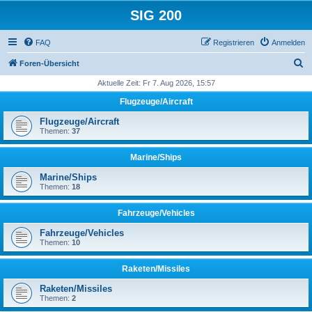
SIG 200
FAQ
Registrieren
Anmelden
S
Foren-Übersicht
u
Aktuelle Zeit: Fr 7. Aug 2026, 15:57
c
Flugzeuge/Aircraft
h
Flugzeuge/Aircraft
e
Themen:
37
Marine/Ships
Marine/Ships
Themen:
18
Fahrzeuge/Vehicles
Fahrzeuge/Vehicles
Themen:
10
Raketen/Missiles
Raketen/Missiles
Themen:
2