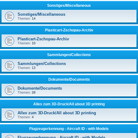
Sonstiges/Miscellaneous
Sonstiges/Miscellaneous
Themen:
14
Plasticart-Zschopau-Archiv
Plasticart-Zschopau-Archiv
Themen:
10
Sammlungen/Collections
Sammlungen/Collections
Themen:
13
Dokumente/Documents
Dokumente/Documents
Themen:
28
Alles zum 3D-Druck/All about 3D printing
Alles zum 3D-Druck/All about 3D printing
Themen:
4
Flugzeugerkennung - Aircraft ID - with Models
Flugzeugerkennung - Aircraft ID - with Models