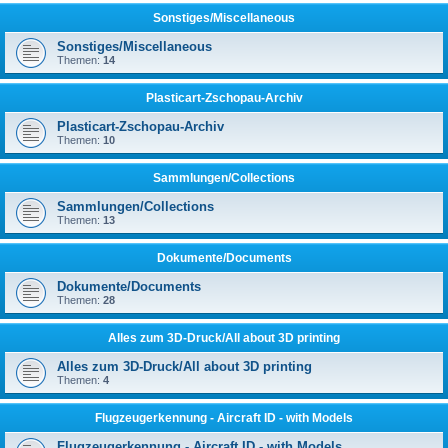
Sonstiges/Miscellaneous
Sonstiges/Miscellaneous
Themen:
14
Plasticart-Zschopau-Archiv
Plasticart-Zschopau-Archiv
Themen:
10
Sammlungen/Collections
Sammlungen/Collections
Themen:
13
Dokumente/Documents
Dokumente/Documents
Themen:
28
Alles zum 3D-Druck/All about 3D printing
Alles zum 3D-Druck/All about 3D printing
Themen:
4
Flugzeugerkennung - Aircraft ID - with Models
Flugzeugerkennung - Aircraft ID - with Models