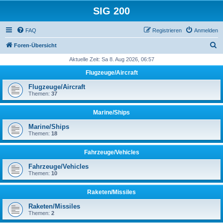
SIG 200
FAQ
Registrieren
Anmelden
S
Foren-Übersicht
u
Aktuelle Zeit: Sa 8. Aug 2026, 06:57
c
Flugzeuge/Aircraft
h
Flugzeuge/Aircraft
e
Themen:
37
Marine/Ships
Marine/Ships
Themen:
18
Fahrzeuge/Vehicles
Fahrzeuge/Vehicles
Themen:
10
Raketen/Missiles
Raketen/Missiles
Themen:
2