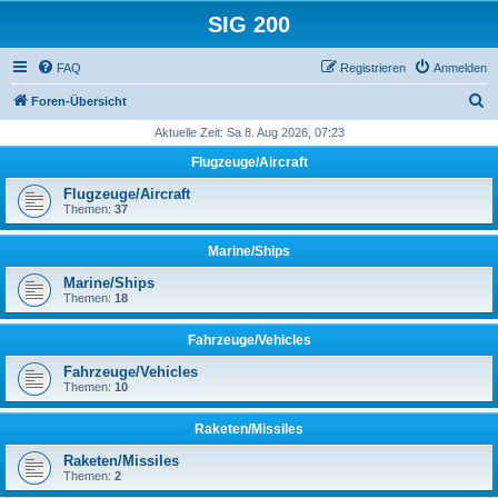
SIG 200
FAQ
Registrieren
Anmelden
S
Foren-Übersicht
u
Aktuelle Zeit: Sa 8. Aug 2026, 07:23
c
Flugzeuge/Aircraft
h
Flugzeuge/Aircraft
e
Themen:
37
Marine/Ships
Marine/Ships
Themen:
18
Fahrzeuge/Vehicles
Fahrzeuge/Vehicles
Themen:
10
Raketen/Missiles
Raketen/Missiles
Themen:
2