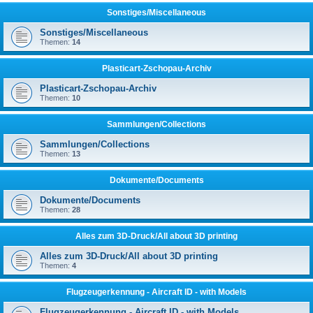
Sonstiges/Miscellaneous
Sonstiges/Miscellaneous
Themen:
14
Plasticart-Zschopau-Archiv
Plasticart-Zschopau-Archiv
Themen:
10
Sammlungen/Collections
Sammlungen/Collections
Themen:
13
Dokumente/Documents
Dokumente/Documents
Themen:
28
Alles zum 3D-Druck/All about 3D printing
Alles zum 3D-Druck/All about 3D printing
Themen:
4
Flugzeugerkennung - Aircraft ID - with Models
Flugzeugerkennung - Aircraft ID - with Models