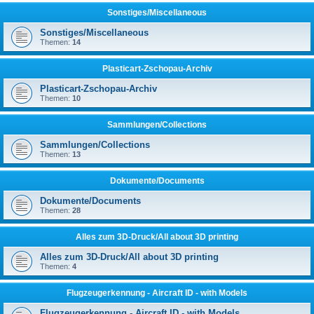
Sonstiges/Miscellaneous
Sonstiges/Miscellaneous
Themen:
14
Plasticart-Zschopau-Archiv
Plasticart-Zschopau-Archiv
Themen:
10
Sammlungen/Collections
Sammlungen/Collections
Themen:
13
Dokumente/Documents
Dokumente/Documents
Themen:
28
Alles zum 3D-Druck/All about 3D printing
Alles zum 3D-Druck/All about 3D printing
Themen:
4
Flugzeugerkennung - Aircraft ID - with Models
Flugzeugerkennung - Aircraft ID - with Models