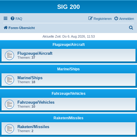
SIG 200
FAQ
Registrieren
Anmelden
S
Foren-Übersicht
u
Aktuelle Zeit: Do 6. Aug 2026, 11:53
c
Flugzeuge/Aircraft
h
Flugzeuge/Aircraft
e
Themen:
37
Marine/Ships
Marine/Ships
Themen:
18
Fahrzeuge/Vehicles
Fahrzeuge/Vehicles
Themen:
10
Raketen/Missiles
Raketen/Missiles
Themen:
2