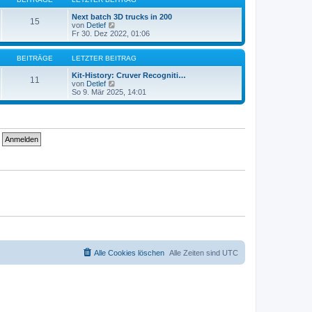
r
t
a
e
Next batch 3D trucks in 200
15
g
r
N
von
Detlef
B
e
Fr 30. Dez 2022, 01:06
e
u
i
e
t
s
BEITRÄGE
LETZTER BEITRAG
r
t
a
e
Kit-History: Cruver Recogniti…
11
g
r
N
von
Detlef
B
e
So 9. Mär 2025, 14:01
e
u
i
e
t
s
r
t
a
e
g
r
B
e
i
t
r
a
g
Alle Cookies löschen
Alle Zeiten sind
UTC