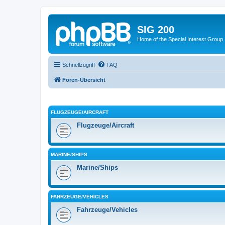
SIG 200
Home of the Special Interest Group
Schnellzugriff
FAQ
Foren-Übersicht
FLUGZEUGE/AIRCRAFT
Flugzeuge/Aircraft
MARINE/SHIPS
Marine/Ships
FAHRZEUGE/VEHICLES
Fahrzeuge/Vehicles