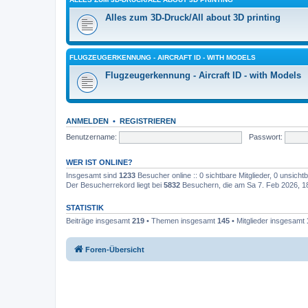
Alles zum 3D-Druck/All about 3D printing
FLUGZEUGERKENNUNG - AIRCRAFT ID - WITH MODELS
Flugzeugerkennung - Aircraft ID - with Models
ANMELDEN
•
REGISTRIEREN
Benutzername:
Passwort:
WER IST ONLINE?
Insgesamt sind
1233
Besucher online :: 0 sichtbare Mitglieder, 0 unsich
Der Besucherrekord liegt bei
5832
Besuchern, die am Sa 7. Feb 2026, 18:
STATISTIK
Beiträge insgesamt
219
• Themen insgesamt
145
• Mitglieder insgesamt
Foren-Übersicht