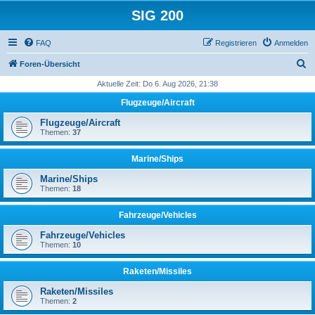
SIG 200
FAQ
Registrieren
Anmelden
S
Foren-Übersicht
u
Aktuelle Zeit: Do 6. Aug 2026, 21:38
c
Flugzeuge/Aircraft
h
Flugzeuge/Aircraft
e
Themen:
37
Marine/Ships
Marine/Ships
Themen:
18
Fahrzeuge/Vehicles
Fahrzeuge/Vehicles
Themen:
10
Raketen/Missiles
Raketen/Missiles
Themen:
2