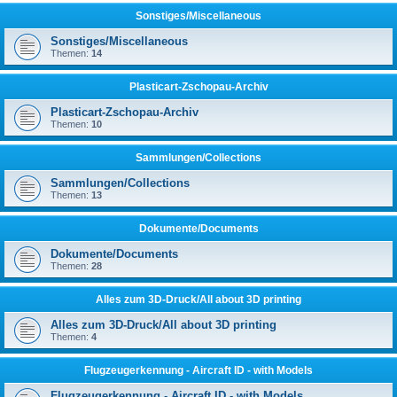
Sonstiges/Miscellaneous
Sonstiges/Miscellaneous
Themen:
14
Plasticart-Zschopau-Archiv
Plasticart-Zschopau-Archiv
Themen:
10
Sammlungen/Collections
Sammlungen/Collections
Themen:
13
Dokumente/Documents
Dokumente/Documents
Themen:
28
Alles zum 3D-Druck/All about 3D printing
Alles zum 3D-Druck/All about 3D printing
Themen:
4
Flugzeugerkennung - Aircraft ID - with Models
Flugzeugerkennung - Aircraft ID - with Models