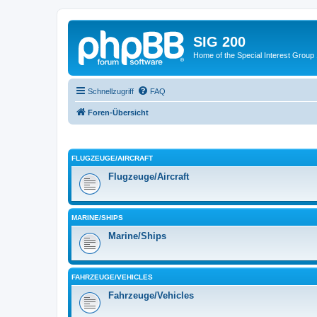
SIG 200
Home of the Special Interest Group
Schnellzugriff
FAQ
Foren-Übersicht
FLUGZEUGE/AIRCRAFT
Flugzeuge/Aircraft
MARINE/SHIPS
Marine/Ships
FAHRZEUGE/VEHICLES
Fahrzeuge/Vehicles