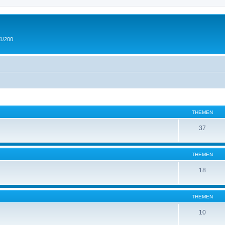
 1/200
THEMEN
37
THEMEN
18
THEMEN
10