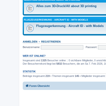
Alles zum 3D-Druck/All about 3D printing
FLUGZEUGERKENNUNG - AIRCRAFT ID - WITH MODELS
Flugzeugerkennung - Aircraft ID - with Models
ANMELDEN
•
REGISTRIEREN
Benutzername:
Passwort:
WER IST ONLINE?
Insgesamt sind
1325
Besucher online :: 0 sichtbare Mitglieder, 0 unsich
Der Besucherrekord liegt bei
5832
Besuchern, die am Sa 7. Feb 2026, 18:
STATISTIK
Beiträge insgesamt
219
• Themen insgesamt
145
• Mitglieder insgesamt
Foren-Übersicht