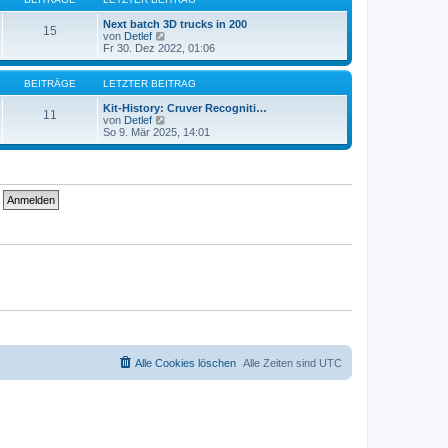
r
t
a
e
Next batch 3D trucks in 200
15
g
r
N
von
Detlef
B
e
Fr 30. Dez 2022, 01:06
e
u
i
e
t
s
BEITRÄGE
LETZTER BEITRAG
r
t
a
e
Kit-History: Cruver Recogniti…
11
g
r
N
von
Detlef
B
e
So 9. Mär 2025, 14:01
e
u
i
e
t
s
r
t
a
e
g
r
B
e
i
t
r
a
g
Alle Cookies löschen
Alle Zeiten sind
UTC