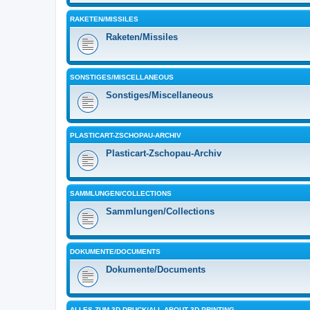
RAKETEN/MISSILES
Raketen/Missiles
SONSTIGES/MISCELLANEOUS
Sonstiges/Miscellaneous
PLASTICART-ZSCHOPAU-ARCHIV
Plasticart-Zschopau-Archiv
SAMMLUNGEN/COLLECTIONS
Sammlungen/Collections
DOKUMENTE/DOCUMENTS
Dokumente/Documents
ALLES ZUM 3D-DRUCK/ALL ABOUT 3D PRINTING