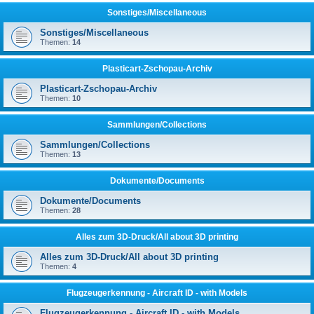
Sonstiges/Miscellaneous
Sonstiges/Miscellaneous
Themen:
14
Plasticart-Zschopau-Archiv
Plasticart-Zschopau-Archiv
Themen:
10
Sammlungen/Collections
Sammlungen/Collections
Themen:
13
Dokumente/Documents
Dokumente/Documents
Themen:
28
Alles zum 3D-Druck/All about 3D printing
Alles zum 3D-Druck/All about 3D printing
Themen:
4
Flugzeugerkennung - Aircraft ID - with Models
Flugzeugerkennung - Aircraft ID - with Models