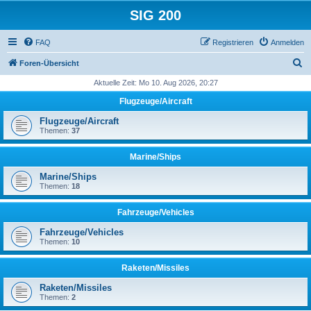
SIG 200
FAQ
Registrieren
Anmelden
S
Foren-Übersicht
u
Aktuelle Zeit: Mo 10. Aug 2026, 20:27
c
Flugzeuge/Aircraft
h
Flugzeuge/Aircraft
e
Themen:
37
Marine/Ships
Marine/Ships
Themen:
18
Fahrzeuge/Vehicles
Fahrzeuge/Vehicles
Themen:
10
Raketen/Missiles
Raketen/Missiles
Themen:
2