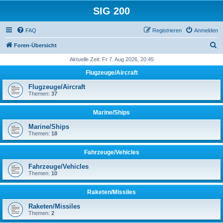
SIG 200
FAQ
Registrieren
Anmelden
S
Foren-Übersicht
u
Aktuelle Zeit: Fr 7. Aug 2026, 20:45
c
Flugzeuge/Aircraft
h
Flugzeuge/Aircraft
e
Themen:
37
Marine/Ships
Marine/Ships
Themen:
18
Fahrzeuge/Vehicles
Fahrzeuge/Vehicles
Themen:
10
Raketen/Missiles
Raketen/Missiles
Themen:
2