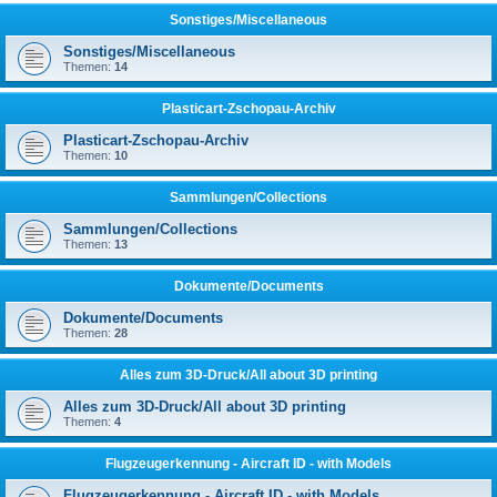
Sonstiges/Miscellaneous
Sonstiges/Miscellaneous
Themen:
14
Plasticart-Zschopau-Archiv
Plasticart-Zschopau-Archiv
Themen:
10
Sammlungen/Collections
Sammlungen/Collections
Themen:
13
Dokumente/Documents
Dokumente/Documents
Themen:
28
Alles zum 3D-Druck/All about 3D printing
Alles zum 3D-Druck/All about 3D printing
Themen:
4
Flugzeugerkennung - Aircraft ID - with Models
Flugzeugerkennung - Aircraft ID - with Models