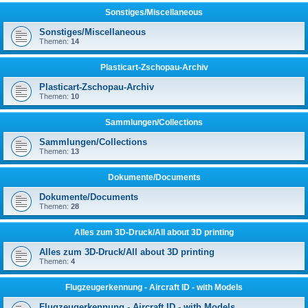
Sonstiges/Miscellaneous
Sonstiges/Miscellaneous
Themen:
14
Plasticart-Zschopau-Archiv
Plasticart-Zschopau-Archiv
Themen:
10
Sammlungen/Collections
Sammlungen/Collections
Themen:
13
Dokumente/Documents
Dokumente/Documents
Themen:
28
Alles zum 3D-Druck/All about 3D printing
Alles zum 3D-Druck/All about 3D printing
Themen:
4
Flugzeugerkennung - Aircraft ID - with Models
Flugzeugerkennung - Aircraft ID - with Models