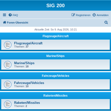
SIG 200
FAQ
Registrieren
Anmelden
S
Foren-Übersicht
u
Aktuelle Zeit: So 9. Aug 2026, 10:21
c
Flugzeuge/Aircraft
h
Flugzeuge/Aircraft
e
Themen:
37
Marine/Ships
Marine/Ships
Themen:
18
Fahrzeuge/Vehicles
Fahrzeuge/Vehicles
Themen:
10
Raketen/Missiles
Raketen/Missiles
Themen:
2