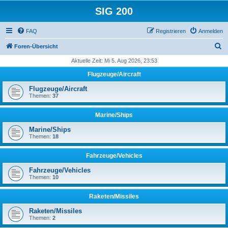
SIG 200
FAQ
Registrieren
Anmelden
S
Foren-Übersicht
u
Aktuelle Zeit: Mi 5. Aug 2026, 23:53
c
Flugzeuge/Aircraft
h
Flugzeuge/Aircraft
e
Themen:
37
Marine/Ships
Marine/Ships
Themen:
18
Fahrzeuge/Vehicles
Fahrzeuge/Vehicles
Themen:
10
Raketen/Missiles
Raketen/Missiles
Themen:
2