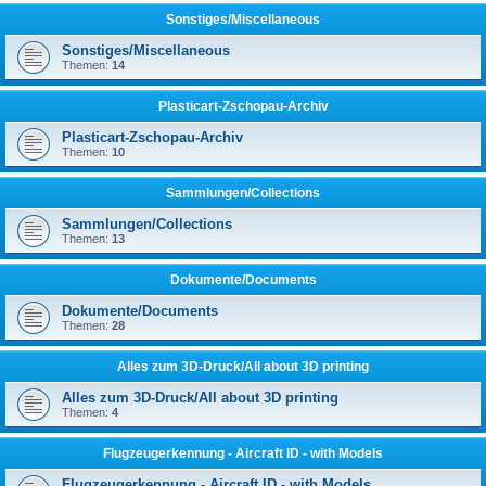
Sonstiges/Miscellaneous
Sonstiges/Miscellaneous
Themen:
14
Plasticart-Zschopau-Archiv
Plasticart-Zschopau-Archiv
Themen:
10
Sammlungen/Collections
Sammlungen/Collections
Themen:
13
Dokumente/Documents
Dokumente/Documents
Themen:
28
Alles zum 3D-Druck/All about 3D printing
Alles zum 3D-Druck/All about 3D printing
Themen:
4
Flugzeugerkennung - Aircraft ID - with Models
Flugzeugerkennung - Aircraft ID - with Models