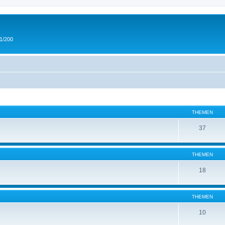
 1/200
THEMEN
37
THEMEN
18
THEMEN
10