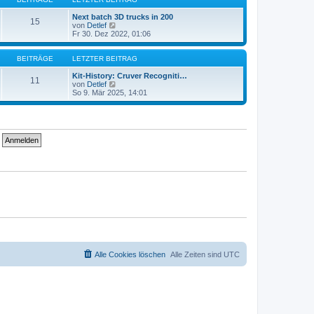
r
t
a
e
Next batch 3D trucks in 200
15
g
r
N
von
Detlef
B
e
Fr 30. Dez 2022, 01:06
e
u
i
e
t
s
BEITRÄGE
LETZTER BEITRAG
r
t
a
e
Kit-History: Cruver Recogniti…
11
g
r
N
von
Detlef
B
e
So 9. Mär 2025, 14:01
e
u
i
e
t
s
r
t
a
e
g
r
B
e
i
t
r
a
g
Alle Cookies löschen
Alle Zeiten sind
UTC