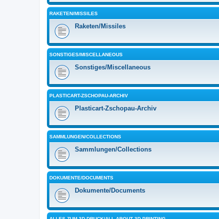
RAKETEN/MISSILES
Raketen/Missiles
SONSTIGES/MISCELLANEOUS
Sonstiges/Miscellaneous
PLASTICART-ZSCHOPAU-ARCHIV
Plasticart-Zschopau-Archiv
SAMMLUNGEN/COLLECTIONS
Sammlungen/Collections
DOKUMENTE/DOCUMENTS
Dokumente/Documents
ALLES ZUM 3D-DRUCK/ALL ABOUT 3D PRINTING