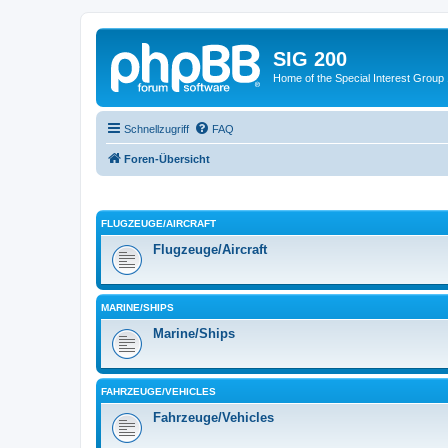
SIG 200
Home of the Special Interest Group
Schnellzugriff
FAQ
Foren-Übersicht
FLUGZEUGE/AIRCRAFT
Flugzeuge/Aircraft
MARINE/SHIPS
Marine/Ships
FAHRZEUGE/VEHICLES
Fahrzeuge/Vehicles