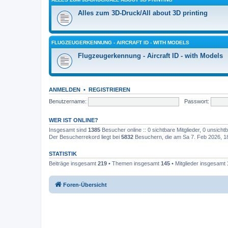
Alles zum 3D-Druck/All about 3D printing
FLUGZEUGERKENNUNG - AIRCRAFT ID - WITH MODELS
Flugzeugerkennung - Aircraft ID - with Models
ANMELDEN
•
REGISTRIEREN
Benutzername:
Passwort:
WER IST ONLINE?
Insgesamt sind
1385
Besucher online :: 0 sichtbare Mitglieder, 0 unsich
Der Besucherrekord liegt bei
5832
Besuchern, die am Sa 7. Feb 2026, 18:
STATISTIK
Beiträge insgesamt
219
• Themen insgesamt
145
• Mitglieder insgesamt
Foren-Übersicht