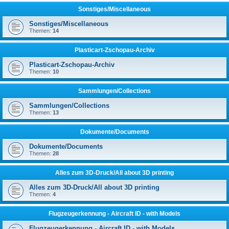
Sonstiges/Miscellaneous
Sonstiges/Miscellaneous
Themen:
14
Plasticart-Zschopau-Archiv
Plasticart-Zschopau-Archiv
Themen:
10
Sammlungen/Collections
Sammlungen/Collections
Themen:
13
Dokumente/Documents
Dokumente/Documents
Themen:
28
Alles zum 3D-Druck/All about 3D printing
Alles zum 3D-Druck/All about 3D printing
Themen:
4
Flugzeugerkennung - Aircraft ID - with Models
Flugzeugerkennung - Aircraft ID - with Models