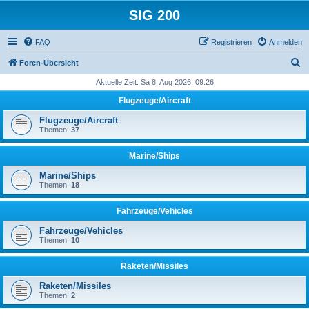
SIG 200
FAQ
Registrieren
Anmelden
S
Foren-Übersicht
u
Aktuelle Zeit: Sa 8. Aug 2026, 09:26
c
Flugzeuge/Aircraft
h
Flugzeuge/Aircraft
e
Themen:
37
Marine/Ships
Marine/Ships
Themen:
18
Fahrzeuge/Vehicles
Fahrzeuge/Vehicles
Themen:
10
Raketen/Missiles
Raketen/Missiles
Themen:
2