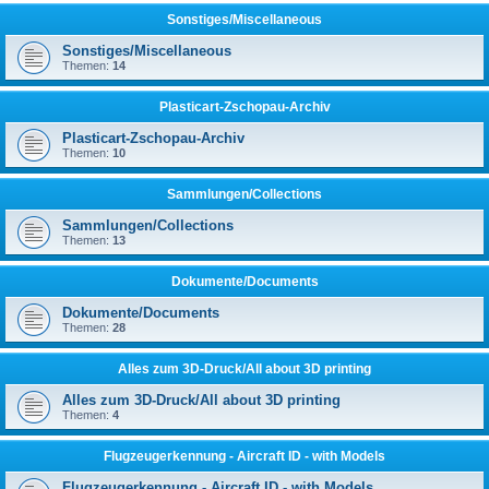
Sonstiges/Miscellaneous
Sonstiges/Miscellaneous
Themen:
14
Plasticart-Zschopau-Archiv
Plasticart-Zschopau-Archiv
Themen:
10
Sammlungen/Collections
Sammlungen/Collections
Themen:
13
Dokumente/Documents
Dokumente/Documents
Themen:
28
Alles zum 3D-Druck/All about 3D printing
Alles zum 3D-Druck/All about 3D printing
Themen:
4
Flugzeugerkennung - Aircraft ID - with Models
Flugzeugerkennung - Aircraft ID - with Models