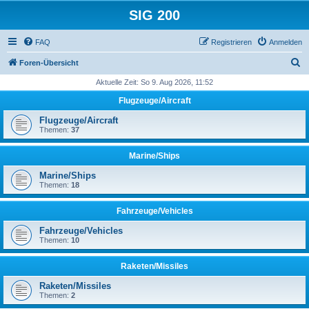
SIG 200
FAQ
Registrieren
Anmelden
S
Foren-Übersicht
u
Aktuelle Zeit: So 9. Aug 2026, 11:52
c
Flugzeuge/Aircraft
h
Flugzeuge/Aircraft
e
Themen:
37
Marine/Ships
Marine/Ships
Themen:
18
Fahrzeuge/Vehicles
Fahrzeuge/Vehicles
Themen:
10
Raketen/Missiles
Raketen/Missiles
Themen:
2