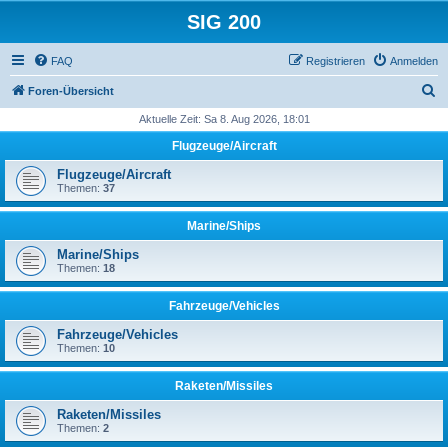
SIG 200
FAQ
Registrieren
Anmelden
S
Foren-Übersicht
u
Aktuelle Zeit: Sa 8. Aug 2026, 18:01
c
Flugzeuge/Aircraft
h
Flugzeuge/Aircraft
e
Themen:
37
Marine/Ships
Marine/Ships
Themen:
18
Fahrzeuge/Vehicles
Fahrzeuge/Vehicles
Themen:
10
Raketen/Missiles
Raketen/Missiles
Themen:
2