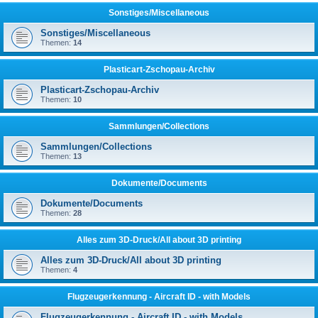
Sonstiges/Miscellaneous
Sonstiges/Miscellaneous
Themen:
14
Plasticart-Zschopau-Archiv
Plasticart-Zschopau-Archiv
Themen:
10
Sammlungen/Collections
Sammlungen/Collections
Themen:
13
Dokumente/Documents
Dokumente/Documents
Themen:
28
Alles zum 3D-Druck/All about 3D printing
Alles zum 3D-Druck/All about 3D printing
Themen:
4
Flugzeugerkennung - Aircraft ID - with Models
Flugzeugerkennung - Aircraft ID - with Models