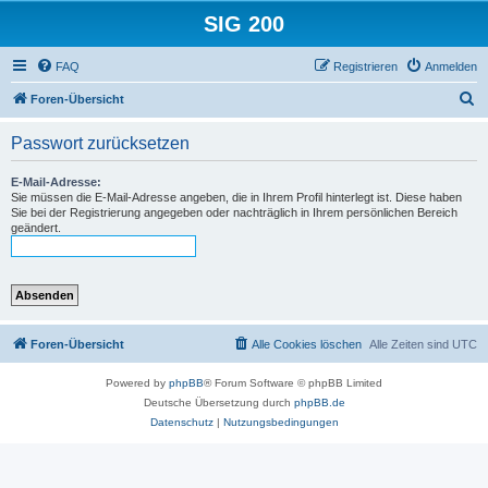
SIG 200
FAQ
Registrieren
Anmelden
S
Foren-Übersicht
u
Passwort zurücksetzen
c
h
E-Mail-Adresse:
Sie müssen die E-Mail-Adresse angeben, die in Ihrem Profil hinterlegt ist. Diese haben
e
Sie bei der Registrierung angegeben oder nachträglich in Ihrem persönlichen Bereich
geändert.
Foren-Übersicht
Alle Cookies löschen
Alle Zeiten sind
UTC
Powered by
phpBB
® Forum Software © phpBB Limited
Deutsche Übersetzung durch
phpBB.de
Datenschutz
|
Nutzungsbedingungen