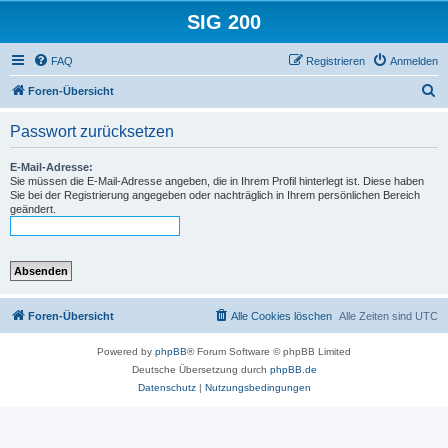
SIG 200
FAQ
Registrieren
Anmelden
S
Foren-Übersicht
u
Passwort zurücksetzen
c
h
E-Mail-Adresse:
Sie müssen die E-Mail-Adresse angeben, die in Ihrem Profil hinterlegt ist. Diese haben
e
Sie bei der Registrierung angegeben oder nachträglich in Ihrem persönlichen Bereich
geändert.
Foren-Übersicht
Alle Cookies löschen
Alle Zeiten sind
UTC
Powered by
phpBB
® Forum Software © phpBB Limited
Deutsche Übersetzung durch
phpBB.de
Datenschutz
|
Nutzungsbedingungen