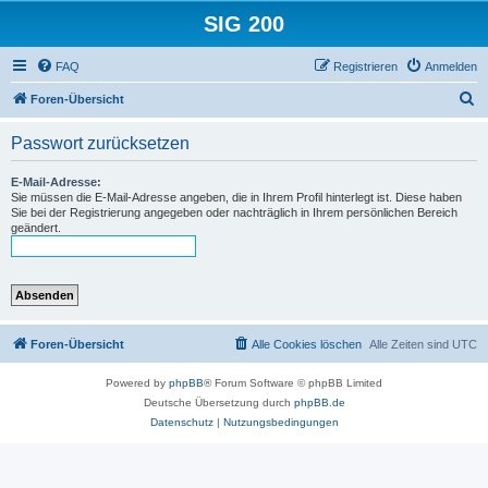
SIG 200
FAQ
Registrieren
Anmelden
S
Foren-Übersicht
u
Passwort zurücksetzen
c
h
E-Mail-Adresse:
Sie müssen die E-Mail-Adresse angeben, die in Ihrem Profil hinterlegt ist. Diese haben
e
Sie bei der Registrierung angegeben oder nachträglich in Ihrem persönlichen Bereich
geändert.
Foren-Übersicht
Alle Cookies löschen
Alle Zeiten sind
UTC
Powered by
phpBB
® Forum Software © phpBB Limited
Deutsche Übersetzung durch
phpBB.de
Datenschutz
|
Nutzungsbedingungen