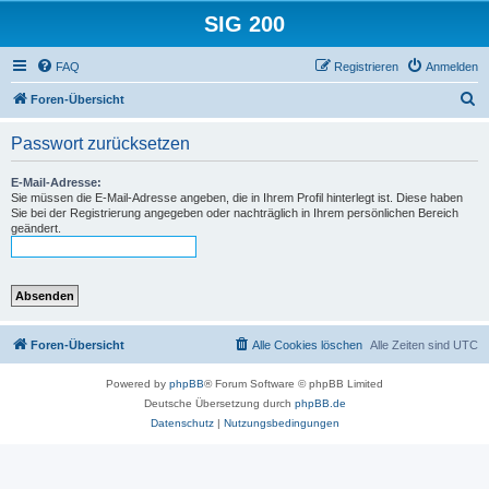
SIG 200
FAQ
Registrieren
Anmelden
S
Foren-Übersicht
u
Passwort zurücksetzen
c
h
E-Mail-Adresse:
Sie müssen die E-Mail-Adresse angeben, die in Ihrem Profil hinterlegt ist. Diese haben
e
Sie bei der Registrierung angegeben oder nachträglich in Ihrem persönlichen Bereich
geändert.
Foren-Übersicht
Alle Cookies löschen
Alle Zeiten sind
UTC
Powered by
phpBB
® Forum Software © phpBB Limited
Deutsche Übersetzung durch
phpBB.de
Datenschutz
|
Nutzungsbedingungen