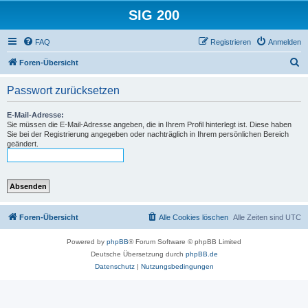
SIG 200
FAQ
Registrieren
Anmelden
S
Foren-Übersicht
u
Passwort zurücksetzen
c
h
E-Mail-Adresse:
Sie müssen die E-Mail-Adresse angeben, die in Ihrem Profil hinterlegt ist. Diese haben
e
Sie bei der Registrierung angegeben oder nachträglich in Ihrem persönlichen Bereich
geändert.
Foren-Übersicht
Alle Cookies löschen
Alle Zeiten sind
UTC
Powered by
phpBB
® Forum Software © phpBB Limited
Deutsche Übersetzung durch
phpBB.de
Datenschutz
|
Nutzungsbedingungen