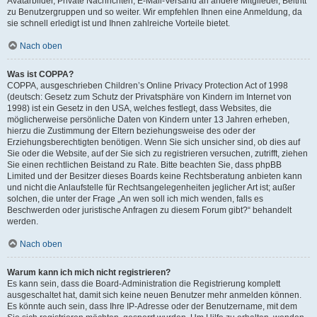
Avatarbilder, Private Nachrichten, E-Mail-Versand an andere Mitglieder, Beitritt
zu Benutzergruppen und so weiter. Wir empfehlen Ihnen eine Anmeldung, da
sie schnell erledigt ist und Ihnen zahlreiche Vorteile bietet.
Nach oben
Was ist COPPA?
COPPA, ausgeschrieben Children’s Online Privacy Protection Act of 1998
(deutsch: Gesetz zum Schutz der Privatsphäre von Kindern im Internet von
1998) ist ein Gesetz in den USA, welches festlegt, dass Websites, die
möglicherweise persönliche Daten von Kindern unter 13 Jahren erheben,
hierzu die Zustimmung der Eltern beziehungsweise des oder der
Erziehungsberechtigten benötigen. Wenn Sie sich unsicher sind, ob dies auf
Sie oder die Website, auf der Sie sich zu registrieren versuchen, zutrifft, ziehen
Sie einen rechtlichen Beistand zu Rate. Bitte beachten Sie, dass phpBB
Limited und der Besitzer dieses Boards keine Rechtsberatung anbieten kann
und nicht die Anlaufstelle für Rechtsangelegenheiten jeglicher Art ist; außer
solchen, die unter der Frage „An wen soll ich mich wenden, falls es
Beschwerden oder juristische Anfragen zu diesem Forum gibt?“ behandelt
werden.
Nach oben
Warum kann ich mich nicht registrieren?
Es kann sein, dass die Board-Administration die Registrierung komplett
ausgeschaltet hat, damit sich keine neuen Benutzer mehr anmelden können.
Es könnte auch sein, dass Ihre IP-Adresse oder der Benutzername, mit dem