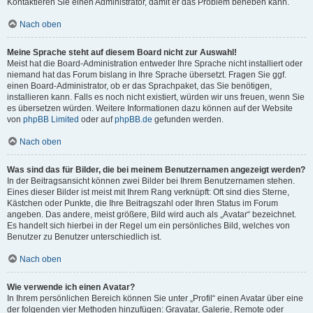
Kontaktieren Sie einen Administrator, damit er das Problem beheben kann.
Nach oben
Meine Sprache steht auf diesem Board nicht zur Auswahl!
Meist hat die Board-Administration entweder Ihre Sprache nicht installiert oder
niemand hat das Forum bislang in Ihre Sprache übersetzt. Fragen Sie ggf.
einen Board-Administrator, ob er das Sprachpaket, das Sie benötigen,
installieren kann. Falls es noch nicht existiert, würden wir uns freuen, wenn Sie
es übersetzen würden. Weitere Informationen dazu können auf der Website
von
phpBB Limited
oder auf
phpBB.de
gefunden werden.
Nach oben
Was sind das für Bilder, die bei meinem Benutzernamen angezeigt werden?
In der Beitragsansicht können zwei Bilder bei Ihrem Benutzernamen stehen.
Eines dieser Bilder ist meist mit Ihrem Rang verknüpft: Oft sind dies Sterne,
Kästchen oder Punkte, die Ihre Beitragszahl oder Ihren Status im Forum
angeben. Das andere, meist größere, Bild wird auch als „Avatar“ bezeichnet.
Es handelt sich hierbei in der Regel um ein persönliches Bild, welches von
Benutzer zu Benutzer unterschiedlich ist.
Nach oben
Wie verwende ich einen Avatar?
In Ihrem persönlichen Bereich können Sie unter „Profil“ einen Avatar über eine
der folgenden vier Methoden hinzufügen: Gravatar, Galerie, Remote oder