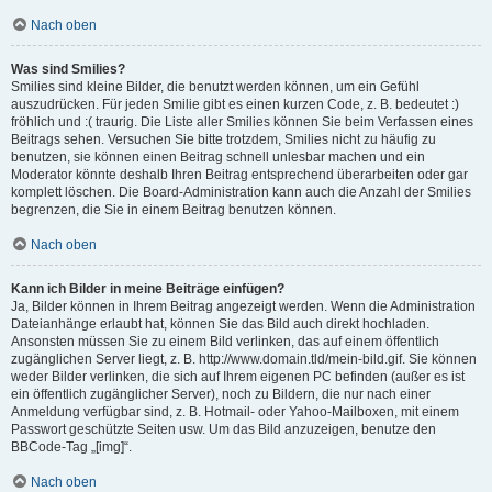
Nach oben
Was sind Smilies?
Smilies sind kleine Bilder, die benutzt werden können, um ein Gefühl
auszudrücken. Für jeden Smilie gibt es einen kurzen Code, z. B. bedeutet :)
fröhlich und :( traurig. Die Liste aller Smilies können Sie beim Verfassen eines
Beitrags sehen. Versuchen Sie bitte trotzdem, Smilies nicht zu häufig zu
benutzen, sie können einen Beitrag schnell unlesbar machen und ein
Moderator könnte deshalb Ihren Beitrag entsprechend überarbeiten oder gar
komplett löschen. Die Board-Administration kann auch die Anzahl der Smilies
begrenzen, die Sie in einem Beitrag benutzen können.
Nach oben
Kann ich Bilder in meine Beiträge einfügen?
Ja, Bilder können in Ihrem Beitrag angezeigt werden. Wenn die Administration
Dateianhänge erlaubt hat, können Sie das Bild auch direkt hochladen.
Ansonsten müssen Sie zu einem Bild verlinken, das auf einem öffentlich
zugänglichen Server liegt, z. B. http://www.domain.tld/mein-bild.gif. Sie können
weder Bilder verlinken, die sich auf Ihrem eigenen PC befinden (außer es ist
ein öffentlich zugänglicher Server), noch zu Bildern, die nur nach einer
Anmeldung verfügbar sind, z. B. Hotmail- oder Yahoo-Mailboxen, mit einem
Passwort geschützte Seiten usw. Um das Bild anzuzeigen, benutze den
BBCode-Tag „[img]“.
Nach oben