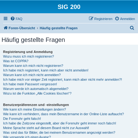
SIG 200
FAQ
Registrieren
Anmelden
S
Foren-Übersicht
Häufig gestellte Fragen
u
Häufig gestellte Fragen
c
h
Registrierung und Anmeldung
Wozu muss ich mich registrieren?
e
Was ist COPPA?
Warum kann ich mich nicht registrieren?
Ich habe mich registriert, kann mich aber nicht anmelden!
Warum kann ich mich nicht anmelden?
Ich habe mich vor einiger Zeit registriert, kann mich aber nicht mehr anmelden?!
Ich habe mein Passwort vergessen!
Warum werde ich automatisch abgemeldet?
Wozu ist die Funktion „Alle Cookies löschen“?
Benutzerpräferenzen und -einstellungen
Wie kann ich meine Einstellungen ändern?
Wie kann ich verhindern, dass mein Benutzername in der Online-Liste auftaucht?
Die Forenuhr geht falsch!
Ich habe die Zeitzone eingestellt, aber die Forenuhr geht immer noch falsch!
Meine Sprache steht auf diesem Board nicht zur Auswahl!
Was sind das für Bilder, die bei meinem Benutzernamen angezeigt werden?
Wie verwende ich einen Avatar?