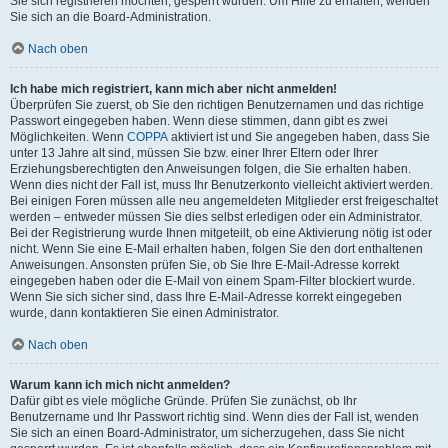
Sie sich registrieren möchten, gesperrt wurden. Um Hilfe zu erhalten, wenden
Sie sich an die Board-Administration.
Nach oben
Ich habe mich registriert, kann mich aber nicht anmelden!
Überprüfen Sie zuerst, ob Sie den richtigen Benutzernamen und das richtige
Passwort eingegeben haben. Wenn diese stimmen, dann gibt es zwei
Möglichkeiten. Wenn
COPPA
aktiviert ist und Sie angegeben haben, dass Sie
unter 13 Jahre alt sind, müssen Sie bzw. einer Ihrer Eltern oder Ihrer
Erziehungsberechtigten den Anweisungen folgen, die Sie erhalten haben.
Wenn dies nicht der Fall ist, muss Ihr Benutzerkonto vielleicht aktiviert werden.
Bei einigen Foren müssen alle neu angemeldeten Mitglieder erst freigeschaltet
werden – entweder müssen Sie dies selbst erledigen oder ein Administrator.
Bei der Registrierung wurde Ihnen mitgeteilt, ob eine Aktivierung nötig ist oder
nicht. Wenn Sie eine E-Mail erhalten haben, folgen Sie den dort enthaltenen
Anweisungen. Ansonsten prüfen Sie, ob Sie Ihre E-Mail-Adresse korrekt
eingegeben haben oder die E-Mail von einem Spam-Filter blockiert wurde.
Wenn Sie sich sicher sind, dass Ihre E-Mail-Adresse korrekt eingegeben
wurde, dann kontaktieren Sie einen Administrator.
Nach oben
Warum kann ich mich nicht anmelden?
Dafür gibt es viele mögliche Gründe. Prüfen Sie zunächst, ob Ihr
Benutzername und Ihr Passwort richtig sind. Wenn dies der Fall ist, wenden
Sie sich an einen Board-Administrator, um sicherzugehen, dass Sie nicht