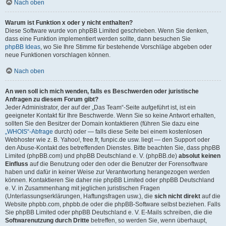
Nach oben
Warum ist Funktion x oder y nicht enthalten?
Diese Software wurde von phpBB Limited geschrieben. Wenn Sie denken,
dass eine Funktion implementiert werden sollte, dann besuchen Sie
phpBB Ideas
, wo Sie Ihre Stimme für bestehende Vorschläge abgeben oder
neue Funktionen vorschlagen können.
Nach oben
An wen soll ich mich wenden, falls es Beschwerden oder juristische
Anfragen zu diesem Forum gibt?
Jeder Administrator, der auf der „Das Team“-Seite aufgeführt ist, ist ein
geeigneter Kontakt für Ihre Beschwerde. Wenn Sie so keine Antwort erhalten,
sollten Sie den Besitzer der Domain kontaktieren (führen Sie dazu eine
„WHOIS“-Abfrage
durch) oder — falls diese Seite bei einem kostenlosen
Webhoster wie z. B. Yahoo!, free.fr, funpic.de usw. liegt — den Support oder
den Abuse-Kontakt des betreffenden Dienstes. Bitte beachten Sie, dass phpBB
Limited (phpBB.com) und phpBB Deutschland e. V. (phpBB.de)
absolut keinen
Einfluss
auf die Benutzung oder den oder die Benutzer der Forensoftware
haben und dafür in keiner Weise zur Verantwortung herangezogen werden
können. Kontaktieren Sie daher nie phpBB Limited oder phpBB Deutschland
e. V. in Zusammenhang mit jeglichen juristischen Fragen
(Unterlassungserklärungen, Haftungsfragen usw.), die
sich nicht direkt
auf die
Website phpbb.com, phpbb.de oder die phpBB-Software selbst beziehen. Falls
Sie phpBB Limited oder phpBB Deutschland e. V. E-Mails schreiben, die die
Softwarenutzung durch Dritte
betreffen, so werden Sie, wenn überhaupt,